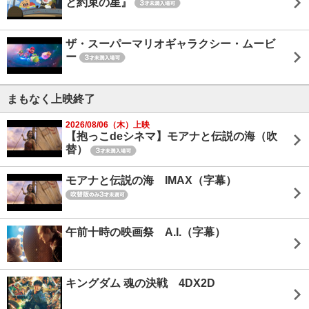
と約束の星』
ザ・スーパーマリオギャラクシー・ムービ
ー
まもなく上映終了
2026/08/06（木）上映
【抱っこdeシネマ】モアナと伝説の海（吹
替）
モアナと伝説の海 IMAX（字幕）
午前十時の映画祭 A.I.（字幕）
キングダム 魂の決戦 4DX2D