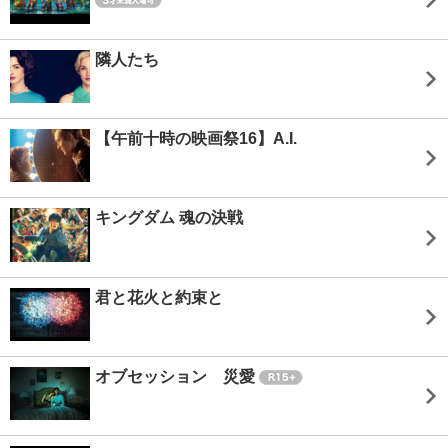
隣人たち
【午前十時の映画祭16】A.I.
キングダム 魂の決戦
君と花火と約束と
オブセッション 災愛