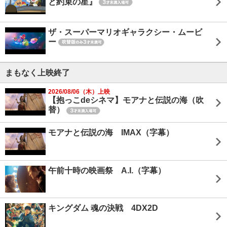
と約束の星』
ザ・スーパーマリオギャラクシー・ムービ
ー
まもなく上映終了
2026/08/06（木）上映
【抱っこdeシネマ】モアナと伝説の海（吹
替）
モアナと伝説の海 IMAX（字幕）
午前十時の映画祭 A.I.（字幕）
キングダム 魂の決戦 4DX2D