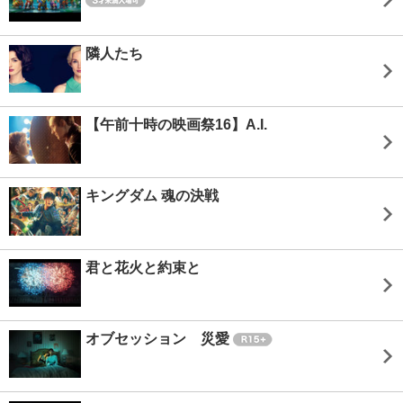
隣人たち
【午前十時の映画祭16】A.I.
キングダム 魂の決戦
君と花火と約束と
オブセッション 災愛