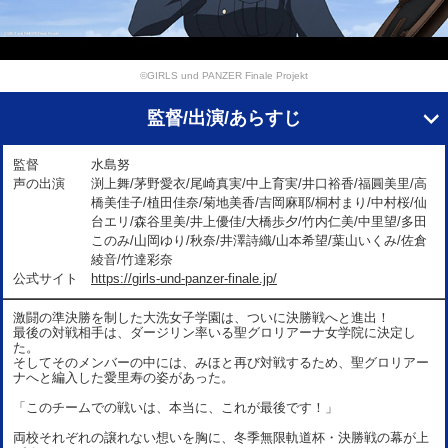
©GIRLS und PANZER Finale Projekt
監督/出演/あらすじ
監督
水島努
声の出演
渕上舞/茅野愛衣/尾崎真実/中上育実/井口裕香/福圓美里/高
橋美佳子/植田佳奈/菊地美香/吉岡麻耶/桐村まり/中村桜/仙
台エリ/森谷里美/井上優佳/大橋歩夕/竹内仁美/中里望/多田
このみ/山岡ゆり/秋奈/井澤詩織/山本希望/葉山いくみ/佐倉
綾音/竹達彩奈
公式サイト
https://girls-und-panzer-finale.jp/
激闘の準決勝を制した大洗女子学園は、ついに決勝戦へと進出！
最後の対戦相手は、ダージリン率いる聖グロリアーナ女学院に決定し
た。
そしてそのメンバーの中には、みほと再び対戦するため、聖グロリアー
ナへと編入した愛里寿の姿があった。
「このチームでの戦いは、本当に、これが最後です！」
両校それぞれの譲れない想いを胸に、冬季無限軌道杯・決勝戦の幕が上