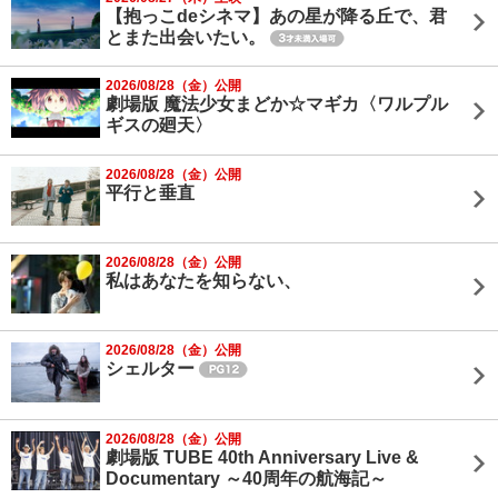
【抱っこdeシネマ】あの星が降る丘で、君
とまた出会いたい。
2026/08/28（金）公開
劇場版 魔法少女まどか☆マギカ〈ワルプル
ギスの廻天〉
2026/08/28（金）公開
平行と垂直
2026/08/28（金）公開
私はあなたを知らない、
2026/08/28（金）公開
シェルター
2026/08/28（金）公開
劇場版 TUBE 40th Anniversary Live &
Documentary ～40周年の航海記～