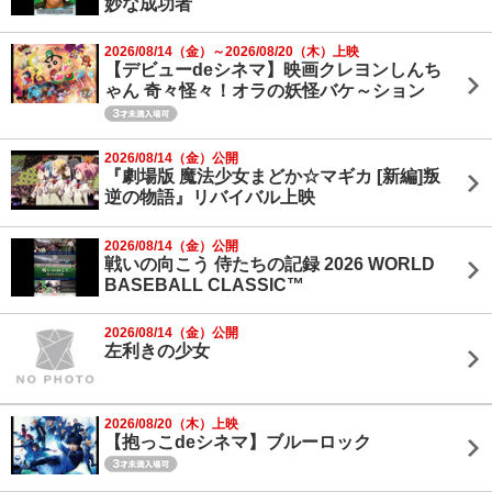
妙な成功者
2026/08/14（金）～2026/08/20（木）上映
【デビューdeシネマ】映画クレヨンしんち
ゃん 奇々怪々！オラの妖怪バケ～ション
2026/08/14（金）公開
『劇場版 魔法少女まどか☆マギカ [新編]叛
逆の物語』リバイバル上映
2026/08/14（金）公開
戦いの向こう 侍たちの記録 2026 WORLD
BASEBALL CLASSIC™
2026/08/14（金）公開
左利きの少女
2026/08/20（木）上映
【抱っこdeシネマ】ブルーロック