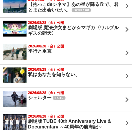
【抱っこdeシネマ】あの星が降る丘で、君
とまた出会いたい。
2026/08/28（金）公開
劇場版 魔法少女まどか☆マギカ〈ワルプル
ギスの廻天〉
2026/08/28（金）公開
平行と垂直
2026/08/28（金）公開
私はあなたを知らない、
2026/08/28（金）公開
シェルター
2026/08/28（金）公開
劇場版 TUBE 40th Anniversary Live &
Documentary ～40周年の航海記～