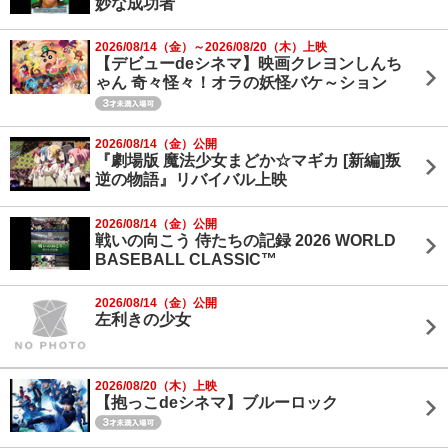
妙な成功者
2026/08/14（金）～2026/08/20（木）上映
【デビューdeシネマ】映画クレヨンしんち
ゃん 奇々怪々！オラの妖怪バケ～ション
2026/08/14（金）公開
『劇場版 魔法少女まどか☆マギカ [新編]叛
逆の物語』リバイバル上映
2026/08/14（金）公開
戦いの向こう 侍たちの記録 2026 WORLD
BASEBALL CLASSIC™
2026/08/14（金）公開
左利きの少女
2026/08/20（木）上映
【抱っこdeシネマ】ブルーロック