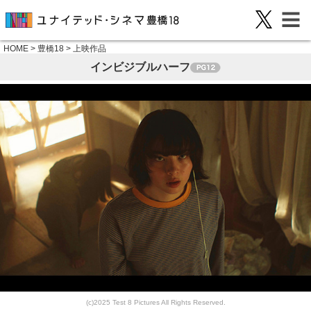
HOME
>
豊橋18
>
上映作品
インビジブルハーフ
(c)2025 Test 8 Pictures All Rights Reserved.