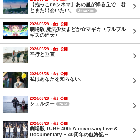
【抱っこdeシネマ】あの星が降る丘で、君
とまた出会いたい。
2026/08/28（金）公開
劇場版 魔法少女まどか☆マギカ〈ワルプル
ギスの廻天〉
2026/08/28（金）公開
平行と垂直
2026/08/28（金）公開
私はあなたを知らない、
2026/08/28（金）公開
シェルター
2026/08/28（金）公開
劇場版 TUBE 40th Anniversary Live &
Documentary ～40周年の航海記～