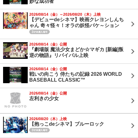
妙な成功者
2026/08/14（金）～2026/08/20（木）上映
【デビューdeシネマ】映画クレヨンしんち
ゃん 奇々怪々！オラの妖怪バケ～ション
2026/08/14（金）公開
『劇場版 魔法少女まどか☆マギカ [新編]叛
逆の物語』リバイバル上映
2026/08/14（金）公開
戦いの向こう 侍たちの記録 2026 WORLD
BASEBALL CLASSIC™
2026/08/14（金）公開
左利きの少女
2026/08/20（木）上映
【抱っこdeシネマ】ブルーロック