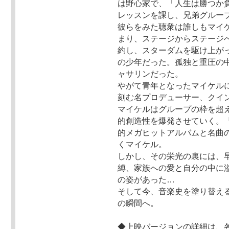
は野心家で、「人生は勝つか
レッスンを課し、兄弟グループ
彼らをみた聴衆は誰しもマイ
まり、ステージからステージ
約し、スターダムを駆け上が
の少年だった。孤独と重圧の
ャサリンだった。
やがて青年となったマイケル
刻む名プロデューサー、クイ
マイケルはグループの枠を超
的創造性を爆発させていく。
的メガヒットアルバムと名曲
くマイケル。
しかし、その栄光の裏には、
縛、家族への愛と自分の中に
の姿があった…
そして今、音楽史を塗り替える
の瞬間へ。
◆上映バージョンの詳細は、