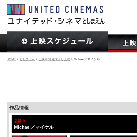
HOME
>
としまえん
>
上映中/今週末より上映
> Michael／マイケル
作品情報
公開中
Michael／マイケル