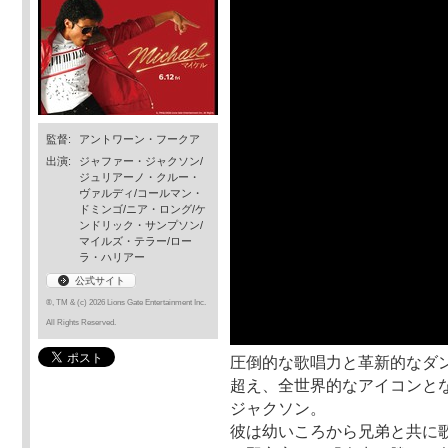
監督:
アントワーン・フークア
出演:
ジャファー・ジャクソン/
ジュリアーノ・クルー・
ヴァルディ/コールマン・
ドミンゴ/ニア・ロング/ケ
ンドリック・サンプソン/
マイルズ・テラー/ロー
ラ・ハリアー
公式サイト
®, TM & (c) 2026 Lions Gate Entertainment Inc.
All Rights Reserved.
圧倒的な歌唱力と革新的なダ
超え、全世界的なアイコンとな
ジャクソン。
彼は幼いころから兄弟と共に