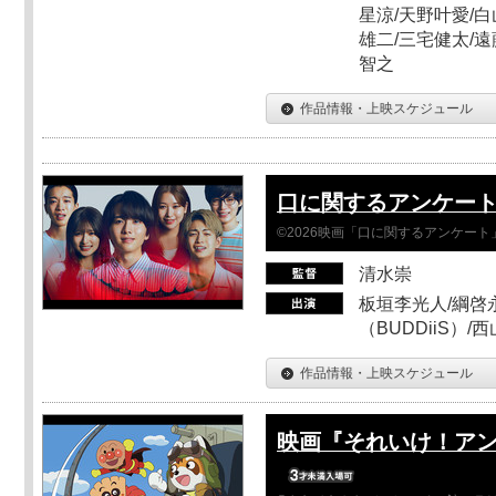
星涼/天野叶愛/白
雄二/三宅健太/遠
智之
作品情報・上映スケジュール
口に関するアンケー
©2026映画「口に関するアンケー
清水崇
板垣李光人/綱啓永
（BUDDiiS）/
作品情報・上映スケジュール
映画『それいけ！ア