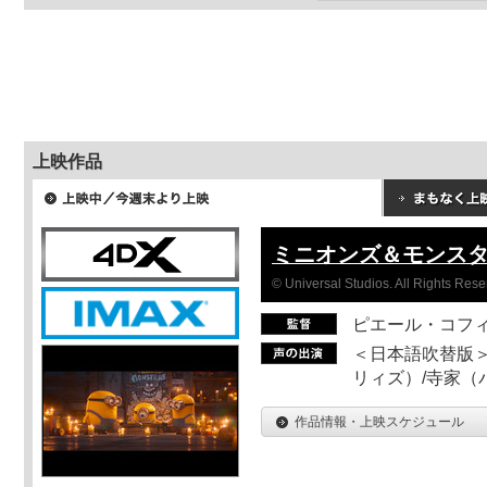
上映作品
ミニオンズ＆モンス
© Universal Studios. All Rights Rese
ピエール・コフ
＜日本語吹替版＞
リィズ）/寺家（バ
作品情報・上映スケジュール