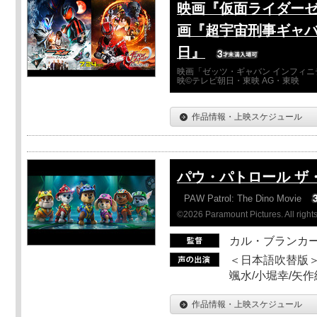
映画『仮面ライダーゼ
画『超宇宙刑事ギャバ
日』
映画「ゼッツ・ギャバン インフィニ
映©テレビ朝日・東映 AG・東映
作品情報・上映スケジュール
パウ・パトロール ザ
PAW Patrol: The Dino Movie
©2026 Paramount Pictures. All rights
カル・ブランカ
＜日本語吹替版＞
颯水/小堀幸/矢
作品情報・上映スケジュール