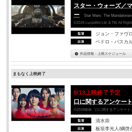
スター・ウォーズ／
ー
Star Wars: The Mandaloria
©2026 Lucasfilm Ltd. & TM. All Righ
ジョン・ファヴ
ペドロ・パスカル
作品情報・上映スケジュール
まもなく上映終了
8/13上映終了予定
口に関するアンケー
©2026映画「口に関するアンケー
清水崇
板垣李光人/綱啓永