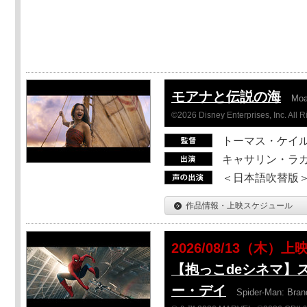
モアナと伝説の海
Mo
©2026 Disney Enterprises, Inc. All 
トーマス・ケイ
キャサリン・ラガ
＜日本語吹替版＞T
作品情報・上映スケジュール
2026/08/13（木）上
【抱っこdeシネマ】
ー・デイ
Spider-Man: Bra