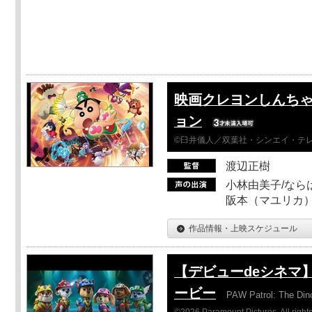
映画クレヨンしんちゃ
ョン
©臼井儀人／双葉社・シンエイ・テレビ
渡辺正樹
小林由美子/なら
阪本（マユリカ）
作品情報・上映スケジュール
【デビューdeシネマ
ービー
PAW Patrol: The Din
©2026 Paramount Pictures. All rights