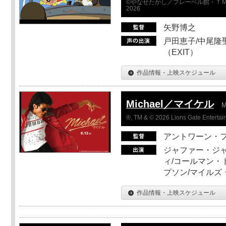
©やなせたかし／フレーベル館・ＴＭ
2026
矢野博之
戸田恵子/中尾隆聖
（EXIT）
作品情報・上映スケジュール
Michael／マイケル
M
®, TM & © 2026 Lions Gate Entertain
アントワーン・
ジャファー・ジ
ィ/コールマン・
プソン/マイルズ
作品情報・上映スケジュール