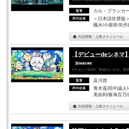
カル・ブランカ
＜日本語吹替版＞
颯水/小堀幸/矢
作品情報・上映スケジュール
【デビューdeシネマ
©ナガノ / 2026「映画ちいかわ」
及川啓
青木遥/田中誠人/
美由利/春海百乃
作品情報・上映スケジュール