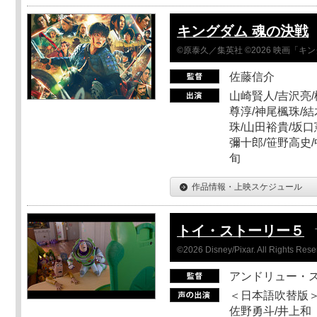
キングダム 魂の決戦
©原泰久／集英社 ©2026 映画「
佐藤信介
山崎賢人/吉沢亮/
尊淳/神尾楓珠/結
珠/山田裕貴/坂口
彌十郎/笹野高史/
旬
作品情報・上映スケジュール
トイ・ストーリー５
©2026 Disney/Pixar. All Rights Rese
アンドリュー・
＜日本語吹替版＞
佐野勇斗/井上和