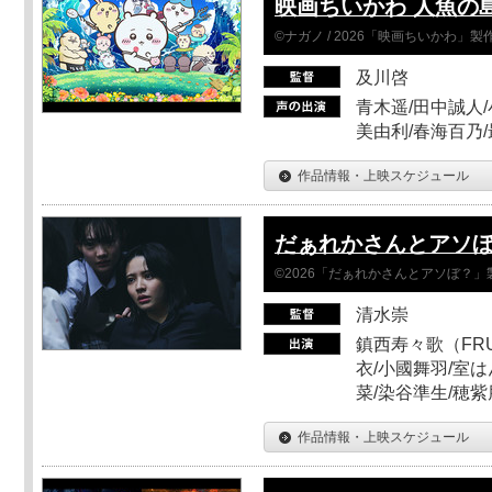
映画ちいかわ 人魚の
©ナガノ / 2026「映画ちいかわ」
及川啓
青木遥/田中誠人/
美由利/春海百乃
作品情報・上映スケジュール
だぁれかさんとアソ
©2026「だぁれかさんとアソぼ？」
清水崇
鎮西寿々歌（FRUI
衣/小國舞羽/室
菜/染谷準生/穂紫
作品情報・上映スケジュール