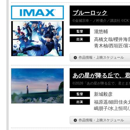
ブルーロック
©金城宗幸・ノ村優介／講談社 ©CK 
瀧悠輔
高橋文哉/櫻井海音
青木柚/西垣匠/富
作品情報・上映スケジュール
あの星が降る丘で、
©2026「あの星が降る丘で、君と
新城毅彦
福原遥/細田佳央太
嶋朋子/水上恒司
作品情報・上映スケジュール