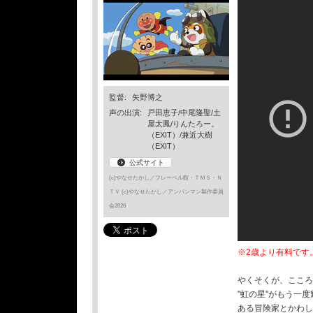
監督:
矢野博之
声の出演:
戸田恵子/中尾隆聖/土
屋太鳳/りんたろー。
（EXIT）/兼近大樹
（EXIT）
公式サイト
(c)やなせたかし／フレーベル館・ＴＭＳ・Ｎ
ＴＶ (c)やなせたかし／アンパンマン製作委員
会2026
※2歳より有料です
やくそくが、こころ
"虹の星"がもう一
ある冒険家とかわし