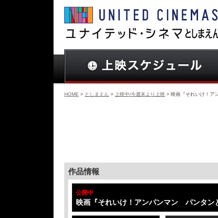
HOME
>
としまえん
>
上映中/今週末より上映
> 映画『それいけ！ア
作品情報
公開中
映画『それいけ！アンパンマン パンタン