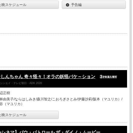
上映スケジュール
予告編
しんちゃん 奇々怪々！オラの妖怪バケ～ション
ンエイ・テレビ朝日・ADK 2026
辺正樹
林由美子/ならはしみき/森川智之/こおろぎさとみ/伊藤沙莉/阪本（マユリカ）/
谷（マユリカ）
上映スケジュール
eシネマ】パウ・パトロール ザ・ダイノ・ムービー