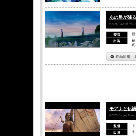
あの星が降
©2026「あの星が
新
福
周
作品情報・
モアナと伝
©2026 Disney Enterpr
ト
キ