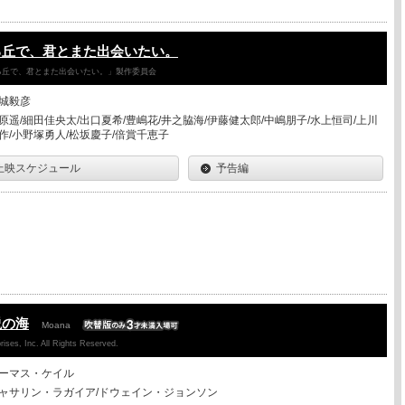
る丘で、君とまた出会いたい。
降る丘で、君とまた出会いたい。」製作委員会
城毅彦
原遥/細田佳央太/出口夏希/豊嶋花/井之脇海/伊藤健太郎/中嶋朋子/水上恒司/上川
作/小野塚勇人/松坂慶子/倍賞千恵子
上映スケジュール
予告編
説の海
Moana
ises, Inc. All Rights Reserved.
ーマス・ケイル
ャサリン・ラガイア/ドウェイン・ジョンソン