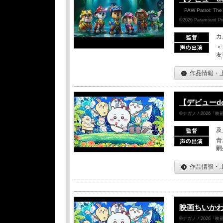
PAW Patrol: The
©2026 Paramount Pict
カ
＜
友
作品情報・
【デビューd
©ナガノ / 2026
及
青
嗣
作品情報・
映画ちいかわ
©ナガノ / 2026