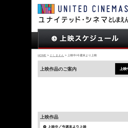
HOME
>
としまえん
> 上映中/今週末より上映
上映作品のご案内
上映
上映作品