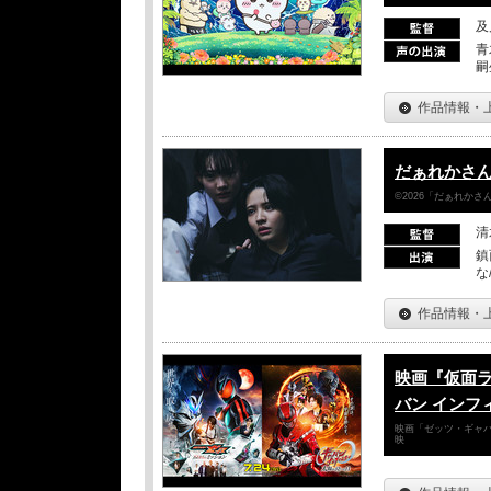
及
青
嗣
作品情報・
だぁれかさ
©2026「だぁれか
清
鎮
な
作品情報・
映画『仮面
バン インフ
映画「ゼッツ・ギャバ
映