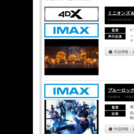
ミニオンズ
© Universal Studios.
ピ
＜
テ
作品情報・
ブルーロッ
©金城宗幸・ノ村優介／
瀧
高
昭
作品情報・