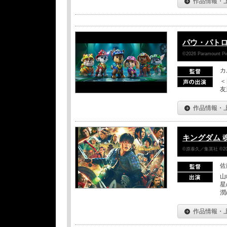
作品情報・
パウ・パトロ
©2026 Paramount Pict
カ
＜
友
作品情報・
キングダム 
©原泰久／集英社 ©2
佐
山
星
潤
作品情報・