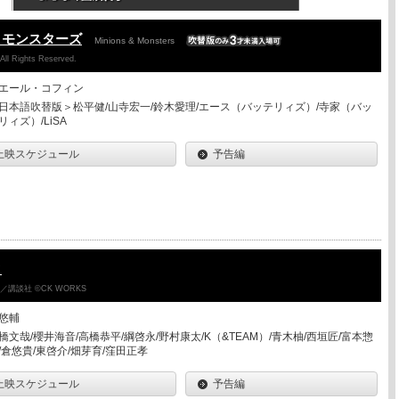
＆モンスターズ
Minions & Monsters
 All Rights Reserved.
エール・コフィン
日本語吹替版＞松平健/山寺宏一/鈴木愛理/エース（バッテリィズ）/寺家（バッ
リィズ）/LiSA
上映スケジュール
予告編
ク
講談社 ©CK WORKS
悠輔
橋文哉/櫻井海音/高橋恭平/綱啓永/野村康太/K（&TEAM）/青木柚/西垣匠/富本惣
/倉悠貴/東啓介/畑芽育/窪田正孝
上映スケジュール
予告編