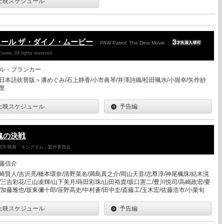
上映スケジュール
ール ザ・ダイノ・ムービー
PAW Patrol: The Dino Movie
ures. All rights reserved.
ル・ブランカー
日本語吹替版＞潘めぐみ/石上静香/小市眞琴/井澤詩織/松田颯水/小堀幸/矢作紗
里
上映スケジュール
予告編
魂の決戦
026 映画「キングダム」製作委員会
藤信介
崎賢人/吉沢亮/橋本環奈/清野菜名/満島真之介/岡山天音/志尊淳/神尾楓珠/結木滉
/三吉彩花/三山凌輝/山下美月/蒔田彩珠/山田裕貴/坂口憲二/豊川悦司/高嶋政宏/要
/加藤雅也/坂東彌十郎/笹野高史/中村蒼/田中圭/斎藤工/玉木宏/佐藤浩市/小栗旬
上映スケジュール
予告編