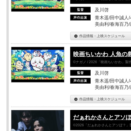
及川啓
青木遥/田中誠人/
美由利/春海百乃
作品情報・上映スケジュール
映画ちいかわ 人魚の
©ナガノ / 2026「映画ちいかわ」
及川啓
青木遥/田中誠人/
美由利/春海百乃
作品情報・上映スケジュール
だぁれかさんとアソ
©2026「だぁれかさんとアソぼ？」