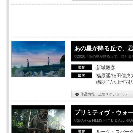
あの星が降る丘で、
©2026「あの星が降る丘で、君と
新城毅彦
福原遥/細田佳央太
嶋朋子/水上恒司
作品情報・上映スケジュール
プリミティヴ・ウォー
©SPARKE FILMS PTY LTD ALL RI
ルーク・スパー