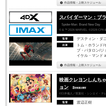
作品情報・上映スケジュール
スパイダーマン：ブ
Spider-Man: Brand New Day
© & ™ 2026 MARVEL. ©2026 CPII &
デスティン・ダ
トム・ホランド/
ブ・バタロン/ジ
イケル・マンド a
作品情報・上映スケジュール
映画クレヨンしんちゃ
ョン
©臼井儀人／双葉社・シンエイ・テレビ
渡辺正樹