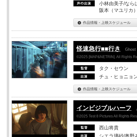
小林由美子/なら
阪本（マユリカ）
作品情報・上映スケジュール
怪速急行■■行き
Ghost 
©2025 [MAP&NETRIN]. All Rights R
タク・セウン
チュ・ヒョニョン
作品情報・上映スケジュール
インビジブルハーフ
©2025 Test 8 Pictures All Rights Re
西山将貴
シエラ璃砂/奥野み