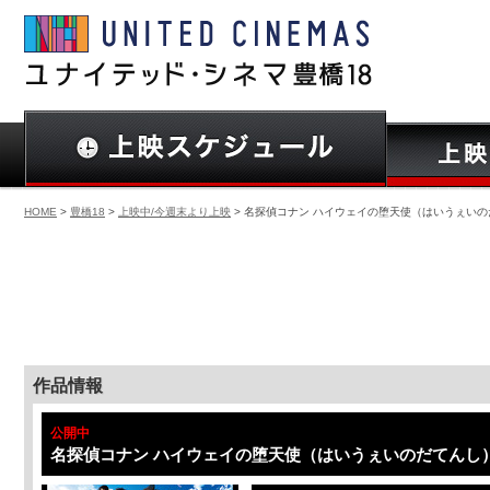
HOME
>
豊橋18
>
上映中/今週末より上映
> 名探偵コナン ハイウェイの堕天使（はいうぇい
作品情報
公開中
名探偵コナン ハイウェイの堕天使（はいうぇいのだてんし