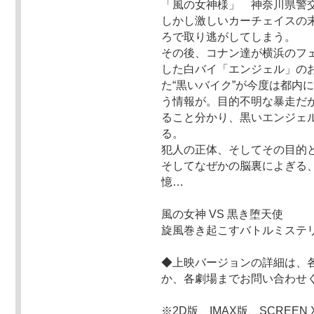
「風の女神様」 神奈川県警
しかし激しいカーチェイスの
ろで取り逃がしてしまう。
その後、コナン達が横浜のフ
した白バイ「エンジェル」の
た“黒いバイク”が今度は都内
う情報が。目的不明な暴走だ
ること分かり、黒いエンジェ
る。
犯人の正体、そしてその目的
そしてなぜかの脳裏によぎる
憶…
風の女神 VS 黒き堕天使
旋風巻き起こすバトルミステ
◆上映バージョンの詳細は、
か、各劇場までお問い合わせ
※2D版、IMAX版、SCREE