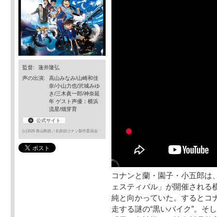
監督:
蓮井隆弘
声の出演:
高山みなみ/山崎和佳
奈/小山力也/沢城みゆ
き/三木眞一郎/神奈延
年 ゲスト声優：横浜
流星/畑芽育
公式サイト
(c)2026 青山剛昌／名探偵コナン製作委員会
コナンと蘭・園子・小五郎は
ェスティバル」が開催される
純と向かっていた。するとコ
走する謎の“黒いバイク”。そ