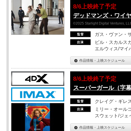
8/6上映終了予定
デッドマンズ・ワイ
©2025 Starlight Digital Ventures, LL
ガス・ヴァン・
ビル・スカルスガ
エルウィス/マイ
作品情報・上映スケジュール
8/6上映終了予定
スーパーガール（字
クレイグ・ギレ
ミリー・オールコ
スウェット/ジェ
作品情報・上映スケジュール