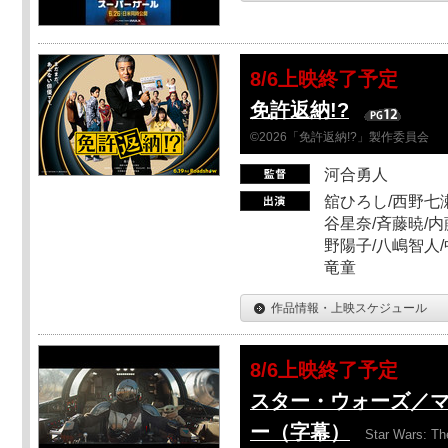
8/6上映終了予定
免許返納!?
©2026「免許返納!?」製作委員会
河合勇人
舘ひろし/西野七瀬
谷星奈/斉藤暁/内
野陽子/八嶋智人/
竜童
作品情報・上映スケジュール
8/6上映終了予定
スター・ウォーズ／
ー（字幕）
Star Wars: Th