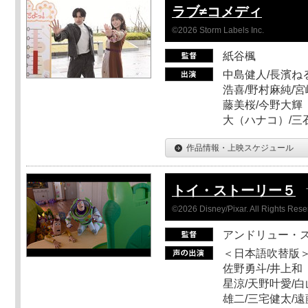
ラブ≠コメディ
©2026 Storm Labels Inc.
紙谷楓
中島健人/長濱ねる
浩喜/野村麻純/宮
藤美桜/今野大輝（
大（ハナコ）/三
作品情報・上映スケジュール
トイ・ストーリー５
©2026 Disney/Pixar. All Rights Rese
アンドリュー・
＜日本語吹替版＞
佐野勇斗/井上和
星涼/天野叶愛/白
雄二/三宅健太/遠