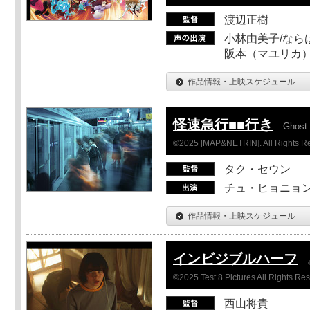
渡辺正樹
小林由美子/なら
阪本（マユリカ）
作品情報・上映スケジュール
怪速急行■■行き
Ghost 
©2025 [MAP&NETRIN]. All Rights R
タク・セウン
チュ・ヒョニョン
作品情報・上映スケジュール
インビジブルハーフ
©2025 Test 8 Pictures All Rights Re
西山将貴