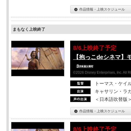
作品情報・上映スケジュール
まもなく上映終了
8/6上映終了予定
【抱っこdeシネマ】
©2026 Disney Enterprises, Inc. All 
トーマス・ケイ
キャサリン・ラガ
＜日本語吹替版＞T
作品情報・上映スケジュール
8/6上映終了予定