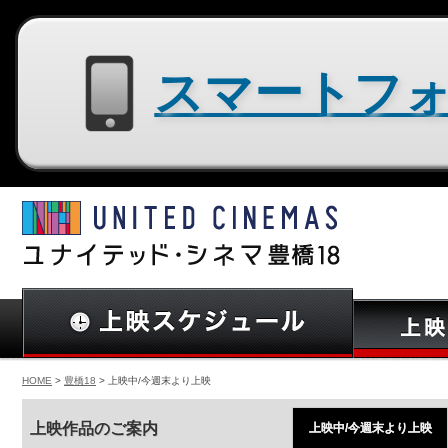
スマートフォン用サイトはコチラ
HOME
>
豊橋18
> 上映中/今週末より上映
上映作品のご案内
上映中/今週末より上映