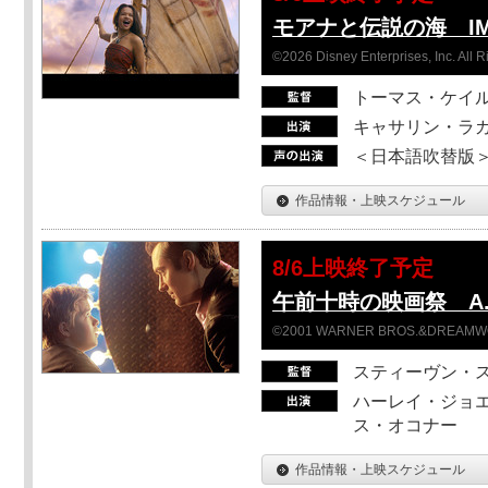
モアナと伝説の海 I
©2026 Disney Enterprises, Inc. All 
トーマス・ケイ
キャサリン・ラガ
＜日本語吹替版＞T
作品情報・上映スケジュール
8/6上映終了予定
午前十時の映画祭 A.
©2001 WARNER BROS.&DREAMWORKS
スティーヴン・
ハーレイ・ジョエ
ス・オコナー
作品情報・上映スケジュール