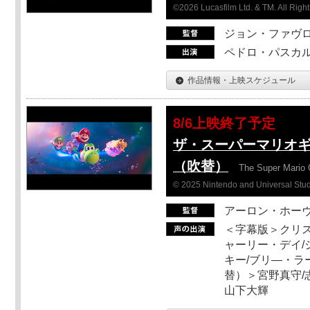
©2026 Lucasfilm Ltd. & TM. All Righ
ジョン・ファヴ
ペドロ・パスカル
作品情報・上映スケジュール
8/6上映終了予定
ザ・スーパーマリオ
（吹替）
The Super Mario 
© 2025 Nintendo and Universal Studi
アーロン・ホーヴ
＜字幕版＞クリス
ャーリー・デイ/
キー/ブリ―・ラ
替）＞宮野真守/志
山下大輝