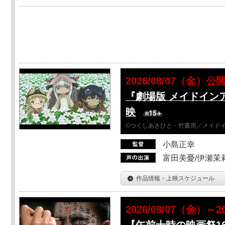
2026/08/07（金）公
『劇場版 メイドイン
映
©つくしあきひと・竹書房／メイド
小島正幸
富田美憂/伊瀬茉
作品情報・上映スケジュール
2026/08/07（金）
【午前十時の映画祭1