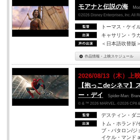
モアナと伝説の海
Mo
©2026 Disney Enterprises, Inc. All 
トーマス・ケイ
キャサリン・ラガ
＜日本語吹替版＞T
作品情報・上映スケジュール
2026/08/13（木）上
【抱っこdeシネマ】
ー・デイ
Spider-Man: Bra
© & ™ 2026 MARVEL. ©2026 CPII &
デスティン・ダ
トム・ホランド/
ブ・バタロン/ジ
イケル・マンド a