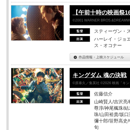
【午前十時の映画祭16】
©2001 WARNER BROS.&DREAMWORKS
スティーヴン・
ハーレイ・ジョエ
ス・オコナー
作品情報・上映スケジュール
キングダム 魂の決戦
©原泰久／集英社 ©2026 映画「
佐藤信介
山崎賢人/吉沢亮/
尊淳/神尾楓珠/結
珠/山田裕貴/坂口
彌十郎/笹野高史/
旬