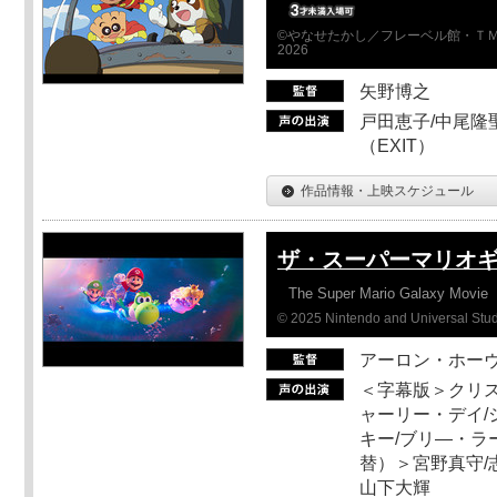
©やなせたかし／フレーベル館・ＴＭ
2026
矢野博之
戸田恵子/中尾隆聖
（EXIT）
作品情報・上映スケジュール
ザ・スーパーマリオ
The Super Mario Galaxy Movie
© 2025 Nintendo and Universal Studi
アーロン・ホーヴ
＜字幕版＞クリス
ャーリー・デイ/
キー/ブリ―・ラ
替）＞宮野真守/志
山下大輝