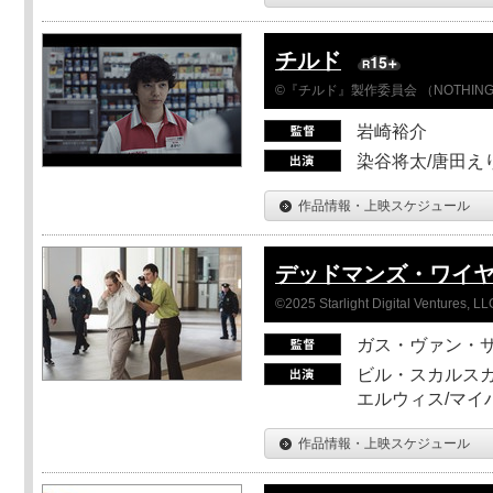
チルド
©『チルド』製作委員会 （NOTHIN
岩崎裕介
染谷将太/唐田え
作品情報・上映スケジュール
デッドマンズ・ワイ
©2025 Starlight Digital Ventures, LL
ガス・ヴァン・
ビル・スカルスガ
エルウィス/マイ
作品情報・上映スケジュール