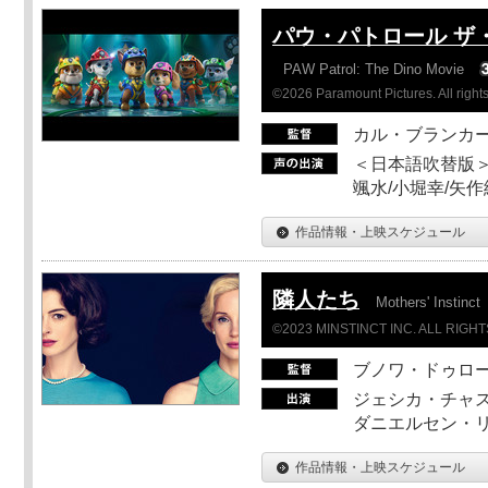
パウ・パトロール ザ
PAW Patrol: The Dino Movie
©2026 Paramount Pictures. All rights
カル・ブランカ
＜日本語吹替版＞
颯水/小堀幸/矢
作品情報・上映スケジュール
隣人たち
Mothers' Instinct
©2023 MINSTINCT INC. ALL RIGH
ブノワ・ドゥロ
ジェシカ・チャス
ダニエルセン・リ
作品情報・上映スケジュール