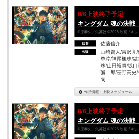
8/6上映終了予定
キングダム 魂の決戦 
©原泰久／集英社 ©2026 映画「
佐藤信介
山崎賢人/吉沢亮/
尊淳/神尾楓珠/結
珠/山田裕貴/坂口
彌十郎/笹野高史/
旬
作品情報・上映スケジュール
8/6上映終了予定
キングダム 魂の決戦 
©原泰久／集英社 ©2026 映画「