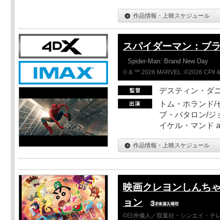
作品情報・上映スケジュール
スパイダーマン：ブ
Spider-Man: Brand New Day
© & ™ 2026 MARVEL. ©2026 CPII &
デスティン・ダ
トム・ホランド/
ブ・バタロン/ジ
イケル・マンド a
作品情報・上映スケジュール
映画クレヨンしんちゃ
ョン
©臼井儀人／双葉社・シンエイ・テレビ