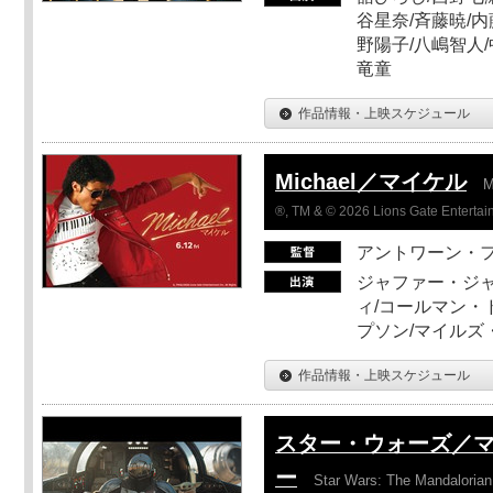
谷星奈/斉藤暁/内
野陽子/八嶋智人/
竜童
作品情報・上映スケジュール
Michael／マイケル
M
®, TM & © 2026 Lions Gate Entertain
アントワーン・
ジャファー・ジ
ィ/コールマン・
プソン/マイルズ
作品情報・上映スケジュール
スター・ウォーズ／
ー
Star Wars: The Mandaloria