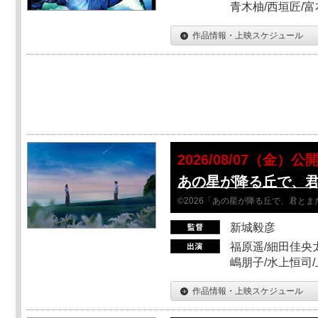
青木柚/西垣匠/富
作品情報・上映スケジュール
2026/08/07（金）公
あの星が降る丘で、
©2026「あの星が降る丘で、君と
新城毅彦
福原遥/細田佳央太
嶋朋子/水上恒司
作品情報・上映スケジュール