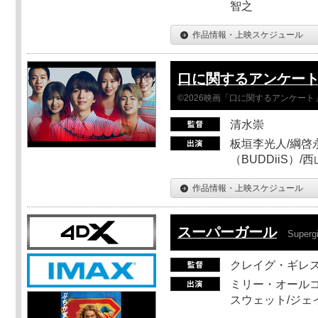
智之
作品情報・上映スケジュール
口に関するアンケー
©2026映画「口に関するアンケー
清水崇
板垣李光人/綱啓永
（BUDDiiS）/
作品情報・上映スケジュール
スーパーガール
Supergi
クレイグ・ギレ
ミリー・オールコ
スウェット/ジェ