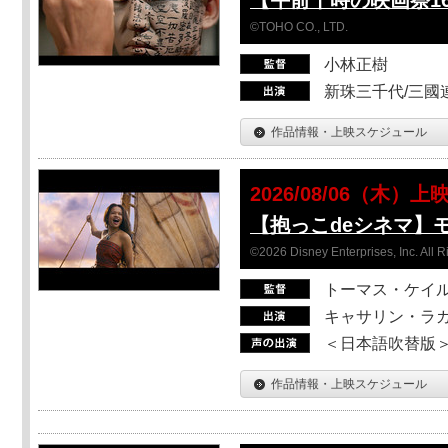
©TOHO CO., LTD.
小林正樹
新珠三千代/三國
作品情報・上映スケジュール
2026/08/06（木）上
【抱っこdeシネマ】
©2026 Disney Enterprises, Inc. All 
トーマス・ケイ
キャサリン・ラガ
＜日本語吹替版＞T
作品情報・上映スケジュール