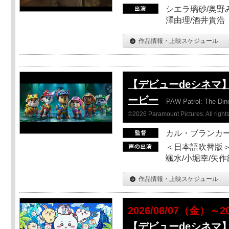
シエラ璃砂/奥野み
澤由理/酒井貴浩
作品情報・上映スケジュール
【デビューdeシネマ
ービー
PAW Patrol: The Din
©2026 Paramount Pictures. All rights
カル・ブランカ
＜日本語吹替版＞
颯水/小堀幸/矢
作品情報・上映スケジュール
2026/08/07（金）～2
【デビューdeシネマ