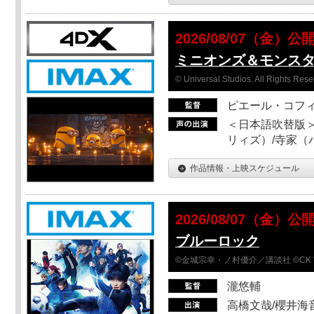
2026/08/07（金）公
ミニオンズ＆モンス
© Universal Studios. All Rights Rese
ピエール・コフ
＜日本語吹替版＞
リィズ）/寺家（バ
作品情報・上映スケジュール
2026/08/07（金）公
ブルーロック
©金城宗幸・ノ村優介／講談社 ©CK 
瀧悠輔
高橋文哉/櫻井海音