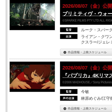
2026/08/07（金）公
プリミティヴ・ウォー
©SPARKE FILMS PTY LTD ALL RI
ルーク・スパー
ライアン・クワン
クスラー/ジェレ
作品情報・上映スケジュール
2026/08/07（金）公
『パプリカ』4Kリマ
©2006 MADHOUSE／Sony Pictures En
今敏
林原めぐみ/江守
作品情報・上映スケジュール