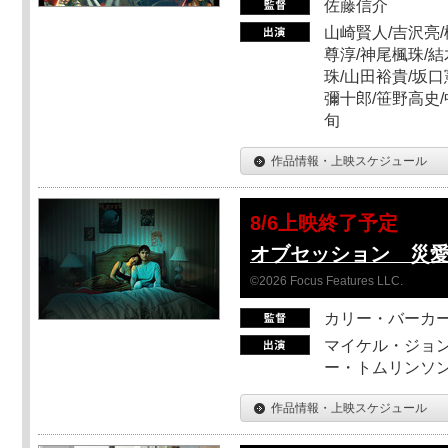
佐藤信介
山崎賢人/吉沢亮/
尊淳/神尾楓珠/結
珠/山田裕貴/坂口
彌十郎/笹野高史/
旬
作品情報・上映スケジュール
8/6上映終了予定
オブセッション 災
©2026 Focus Features LLC.
カリー・バーカ
マイケル・ジョン
ー・トムリンソン
作品情報・上映スケジュール