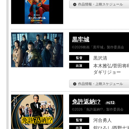
作品情報・上映スケジュール
黒牢城
©2026映画「黒牢城」製作委員会
黒沢清
本木雅弘/菅田将暉
ダギリジョー
作品情報・上映スケジュール
免許返納!?
©2026「免許返納!?」製作委員会
河合勇人
舘ひろし/西野七瀬