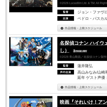
©2026 Lucasfilm Ltd. & TM. All Righ
ジョン・ファヴ
ペドロ・パスカル
作品情報・上映スケジュール
名探偵コナン ハイウ
し）
©2026 青山剛昌／名探偵コナン製
蓮井隆弘
高山みなみ/山崎
延年 ゲスト声優
作品情報・上映スケジュール
映画『それいけ！ア