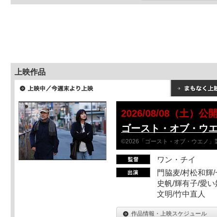
上映作品
2026/08/08（土）公
ゴースト・オブ・ウ
©2026「ゴースト・オブ・ウエノ」
ワン・チイ
門脇麦/村松和輝/
史帆/輝有子/愛い
文明/竹中直人
作品情報・上映スケジュール