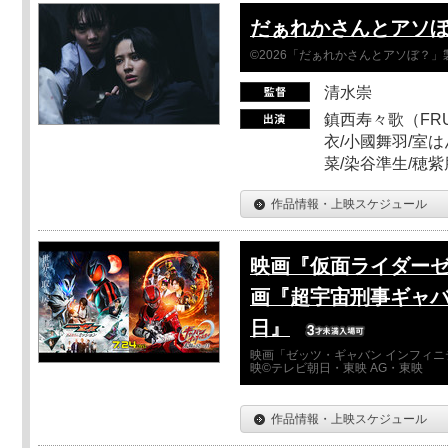
だぁれかさんとアソ
©2026「だぁれかさんとアソぼ？」
清水崇
鎮西寿々歌（FRUI
衣/小國舞羽/室
菜/染谷準生/穂紫
作品情報・上映スケジュール
映画『仮面ライダーゼ
画『超宇宙刑事ギャバ
日』
映画「ゼッツ・ギャバン インフィニ
映©テレビ朝日・東映 AG・東映
作品情報・上映スケジュール