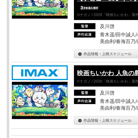
©ナガノ / 2026「映画ちいかわ」
及川啓
青木遥/田中誠人/
美由利/春海百乃
作品情報・上映スケジュール
映画ちいかわ 人魚の
©ナガノ / 2026「映画ちいかわ」
及川啓
青木遥/田中誠人/
美由利/春海百乃
作品情報・上映スケジュール