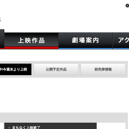
中/今週末より上映
公開予定作品
前売券情報