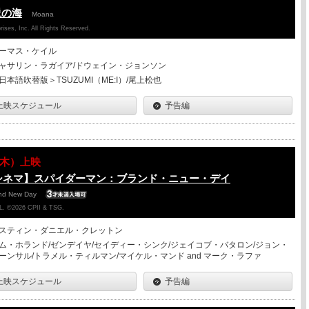
説の海
Moana
ises, Inc. All Rights Reserved.
ーマス・ケイル
ャサリン・ラガイア/ドウェイン・ジョンソン
日本語吹替版＞TSUZUMI（ME:I）/尾上松也
上映スケジュール
予告編
13（木）上映
シネマ】スパイダーマン：ブランド・ニュー・デイ
and New Day
. ©2026 CPII & TSG.
スティン・ダニエル・クレットン
ム・ホランド/ゼンデイヤ/セイディー・シンク/ジェイコブ・バタロン/ジョン・
ーンサル/トラメル・ティルマン/マイケル・マンド and マーク・ラファ
上映スケジュール
予告編