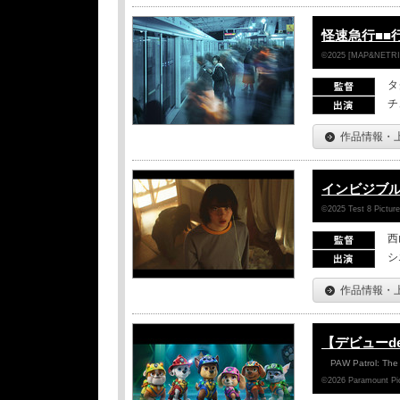
怪速急行■■
©2025 [MAP&NETRIN]
タ
チ
作品情報・
インビジブ
©2025 Test 8 Picture
西
シ
作品情報・
【デビューd
PAW Patrol: The
©2026 Paramount Pict