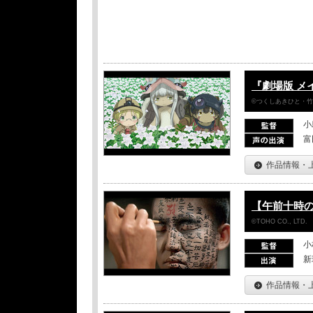
『劇場版 メ
©つくしあきひと・
小
富
作品情報・
【午前十時の
©TOHO CO., LTD.
小
新
作品情報・