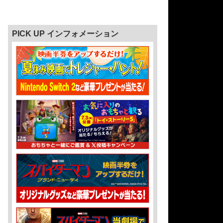
PICK UP インフォメーション