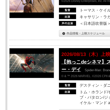
©2026 Disney Enterprises, Inc. All 
トーマス・ケイ
キャサリン・ラガ
＜日本語吹替版＞T
作品情報・上映スケジュール
2026/08/13（木）上
【抱っこdeシネマ】
ー・デイ
Spider-Man: Bra
© & ™ 2026 MARVEL. ©2026 CPII &
デスティン・ダ
トム・ホランド/
ブ・バタロン/ジ
イケル・マンド a