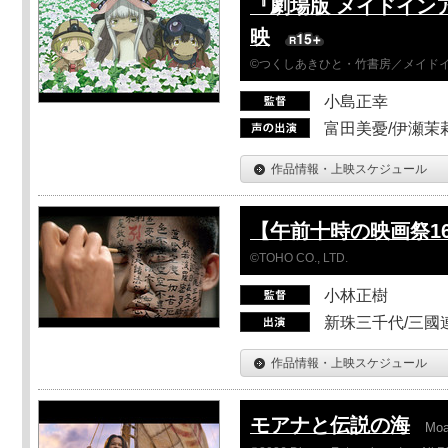
『劇場版 メイドイン
映
©つくしあきひと・竹書房／メイド
小島正幸
富田美憂/伊瀬茉
作品情報・上映スケジュール
【午前十時の映画祭1
©TOHO CO., LTD.
小林正樹
新珠三千代/三國
作品情報・上映スケジュール
モアナと伝説の海
Mo