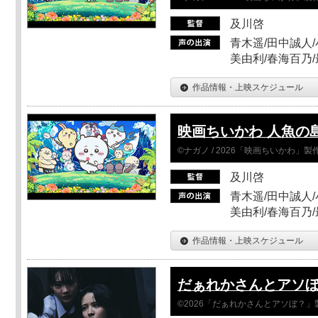
及川啓
青木遥/田中誠人/
美由利/春海百乃
作品情報・上映スケジュール
映画ちいかわ 人魚の
©ナガノ / 2026「映画ちいかわ」
及川啓
青木遥/田中誠人/
美由利/春海百乃
作品情報・上映スケジュール
だぁれかさんとアソ
©2026「だぁれかさんとアソぼ？」