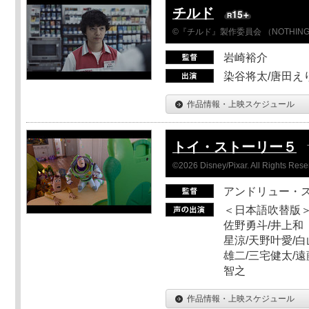
チルド
©『チルド』製作委員会 （NOTHIN
岩崎裕介
染谷将太/唐田え
作品情報・上映スケジュール
トイ・ストーリー５
©2026 Disney/Pixar. All Rights Rese
アンドリュー・
＜日本語吹替版＞
佐野勇斗/井上和
星涼/天野叶愛/白
雄二/三宅健太/遠
智之
作品情報・上映スケジュール