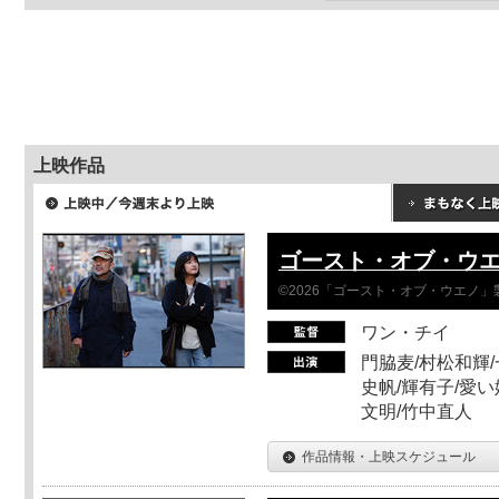
上映作品
ゴースト・オブ・ウ
©2026「ゴースト・オブ・ウエノ」
ワン・チイ
門脇麦/村松和輝/
史帆/輝有子/愛い
文明/竹中直人
作品情報・上映スケジュール