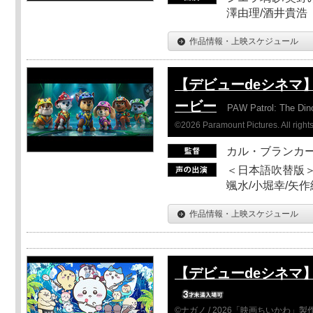
澤由理/酒井貴浩
作品情報・上映スケジュール
【デビューdeシネマ
ービー
PAW Patrol: The Din
©2026 Paramount Pictures. All rights
カル・ブランカ
＜日本語吹替版＞
颯水/小堀幸/矢
作品情報・上映スケジュール
【デビューdeシネマ
©ナガノ / 2026「映画ちいかわ」