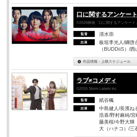
口に関するアンケー
©2026映画「口に関するアンケー
清水崇
板垣李光人/綱啓永
（BUDDiiS）/
作品情報・上映スケジュール
ラブ≠コメディ
©2026 Storm Labels Inc.
紙谷楓
中島健人/長濱ねる
浩喜/野村麻純/宮
藤美桜/今野大輝（
大（ハナコ）/三