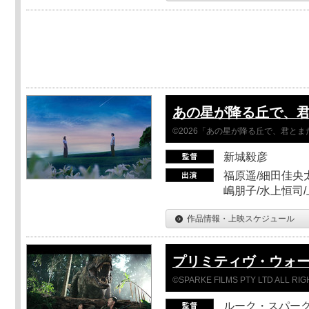
あの星が降る丘で、
©2026「あの星が降る丘で、君と
新城毅彦
福原遥/細田佳央太
嶋朋子/水上恒司
作品情報・上映スケジュール
プリミティヴ・ウォー
©SPARKE FILMS PTY LTD ALL RI
ルーク・スパー