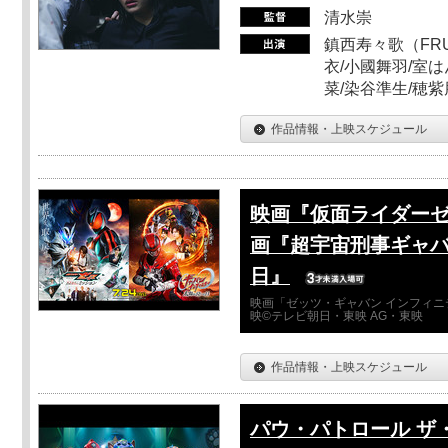
清水崇
鎮西寿々歌（FRUI
衣/小國舞羽/室
菜/染谷準生/穂紫
作品情報・上映スケジュール
映画『仮面ライダーゼ
画『超宇宙刑事ギャバ
日』
映画「ゼッツ・ギャバン インフィニ
映©テレビ朝日・東映 AG・東映
作品情報・上映スケジュール
パウ・パトロール ザ