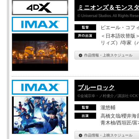
ミニオンズ＆モンス
© Universal Studios. All Rights Rese
ピエール・コフ
＜日本語吹替版＞
リィズ）/寺家（バ
作品情報・上映スケジュール
ブルーロック
©金城宗幸・ノ村優介／講談社 ©CK 
瀧悠輔
高橋文哉/櫻井海音
青木柚/西垣匠/富
作品情報・上映スケジュール