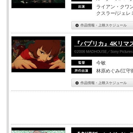
ライアン・クワン
クスラー/ジェレ
作品情報・上映スケジュール
『パプリカ』4Kリマ
©2006 MADHOUSE／Sony Pictures En
今敏
林原めぐみ/江守
作品情報・上映スケジュール