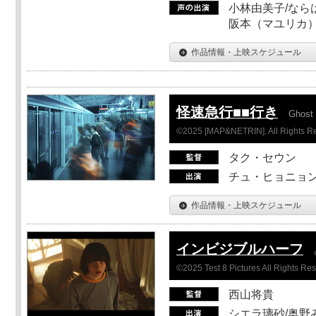
小林由美子/なら
阪本（マユリカ）
作品情報・上映スケジュール
怪速急行■■行き
Ghost 
©2025 [MAP&NETRIN]. All Rights R
タク・セウン
チュ・ヒョニョン
作品情報・上映スケジュール
インビジブルハーフ
©2025 Test 8 Pictures All Rights Re
西山将貴
シエラ璃砂/奥野み