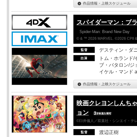
作品情報・上映スケジュール
スパイダーマン：ブ
Spider-Man: Brand New Day
© & ™ 2026 MARVEL. ©2026 CPII &
デスティン・ダ
トム・ホランド/
ブ・バタロン/ジ
イケル・マンド a
作品情報・上映スケジュール
映画クレヨンしんちゃ
ョン
©臼井儀人／双葉社・シンエイ・テレビ
渡辺正樹