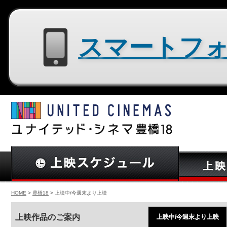
スマートフォン用サイトはコチラ
HOME
>
豊橋18
> 上映中/今週末より上映
上映作品のご案内
上映中/今週末より上映