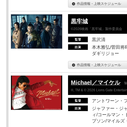
作品情報・上映スケジュール
黒牢城
©2026映画「黒牢城」製作委員会
黒沢清
本木雅弘/菅田将暉
ダギリジョー
作品情報・上映スケジュール
Michael／マイケル
M
®, TM & © 2026 Lions Gate Entertain
アントワーン・
ジャファー・ジ
ィ/コールマン・
プソン/マイルズ