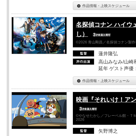
作品情報・上映スケジュール
名探偵コナン ハイウ
し）
©2026 青山剛昌／名探偵コナン製
蓮井隆弘
高山みなみ/山崎
延年 ゲスト声優
作品情報・上映スケジュール
映画『それいけ！ア
©やなせたかし／フレーベル館・ＴＭ
2026
矢野博之