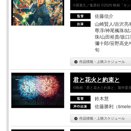
©原泰久／集英社 ©2026 映画「
佐藤信介
山崎賢人/吉沢亮/
尊淳/神尾楓珠/結
珠/山田裕貴/坂口
彌十郎/笹野高史/
旬
作品情報・上映スケジュール
君と花火と約束と
©映画「君と花火と約束と」製作委
鈴木慧
佐藤勝利（timel
作品情報・上映スケジュール