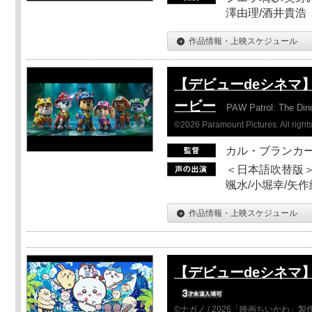
澤由理/酒井貴浩
作品情報・上映スケジュール
【デビューdeシネマ
ービー
PAW Patrol: The Din
©2026 Paramount Pictures. All rights
カル・ブランカ
＜日本語吹替版＞
颯水/小堀幸/矢
作品情報・上映スケジュール
【デビューdeシネマ
©ナガノ / 2026「映画ちいかわ」