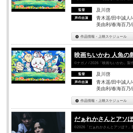
及川啓
青木遥/田中誠人/
美由利/春海百乃
作品情報・上映スケジュール
映画ちいかわ 人魚の
©ナガノ / 2026「映画ちいかわ」
及川啓
青木遥/田中誠人/
美由利/春海百乃
作品情報・上映スケジュール
だぁれかさんとアソ
©2026「だぁれかさんとアソぼ？」