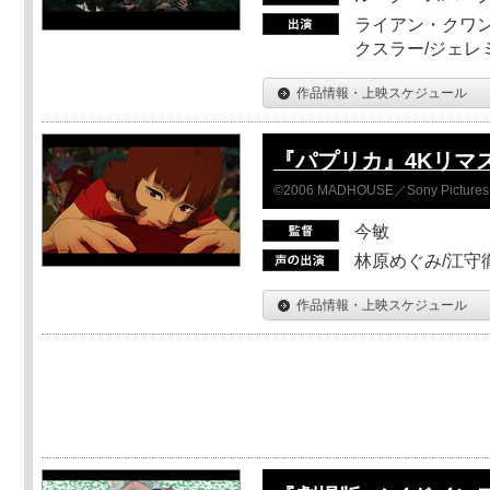
ライアン・クワン
クスラー/ジェレ
作品情報・上映スケジュール
『パプリカ』4Kリマ
©2006 MADHOUSE／Sony Pictures En
今敏
林原めぐみ/江守
作品情報・上映スケジュール