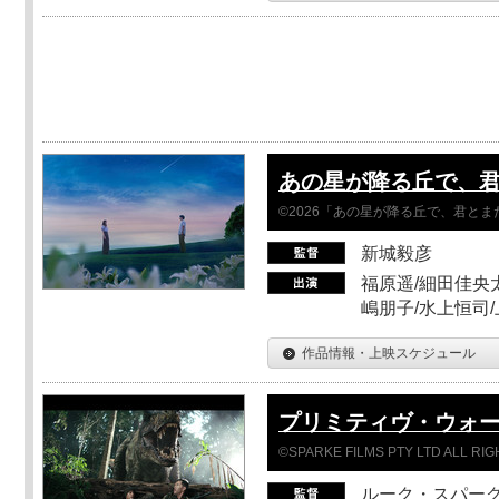
あの星が降る丘で、
©2026「あの星が降る丘で、君と
新城毅彦
福原遥/細田佳央太
嶋朋子/水上恒司
作品情報・上映スケジュール
プリミティヴ・ウォー
©SPARKE FILMS PTY LTD ALL RI
ルーク・スパー