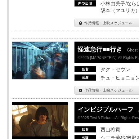
小林由美子/なら
阪本（マユリカ）
作品情報・上映スケジュール
怪速急行■■行き
Ghost 
©2025 [MAP&NETRIN]. All Rights R
タク・セウン
チュ・ヒョニョン
作品情報・上映スケジュール
インビジブルハーフ
©2025 Test 8 Pictures All Rights Re
西山将貴
シエラ璃砂/奥野み