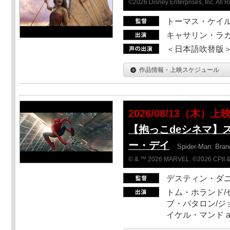
©2026 Disney Enterprises, Inc. All 
トーマス・ケイ
キャサリン・ラガ
＜日本語吹替版＞T
作品情報・上映スケジュール
2026/08/13（木）上
【抱っこdeシネマ】
ー・デイ
Spider-Man: Bra
© & ™ 2026 MARVEL. ©2026 CPII &
デスティン・ダ
トム・ホランド/
ブ・バタロン/ジ
イケル・マンド a