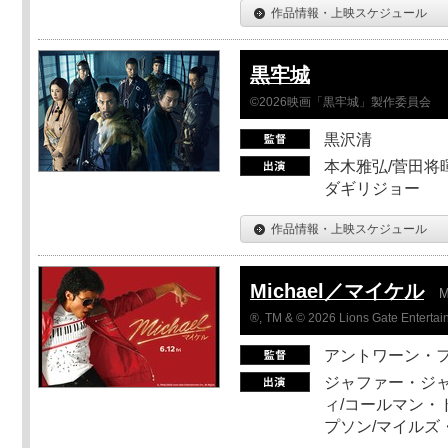
作品情報・上映スケジュール
黒牢城
©2026映画「黒牢城」製作委員会
黒沢清
本木雅弘/菅田将暉
ダギリジョー
作品情報・上映スケジュール
Michael／マイケル
M
®, TM & © 2026 Lions Gate Entertain
アントワーン・
ジャファー・ジ
ィ/コールマン・
プソン/マイルズ