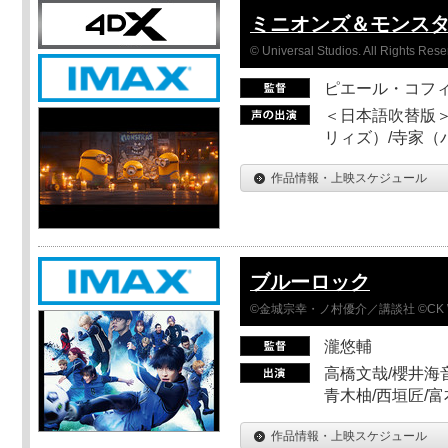
ミニオンズ＆モンス
© Universal Studios. All Rights Rese
ピエール・コフ
＜日本語吹替版＞
リィズ）/寺家（バ
作品情報・上映スケジュール
ブルーロック
©金城宗幸・ノ村優介／講談社 ©CK 
瀧悠輔
高橋文哉/櫻井海音
青木柚/西垣匠/富
作品情報・上映スケジュール