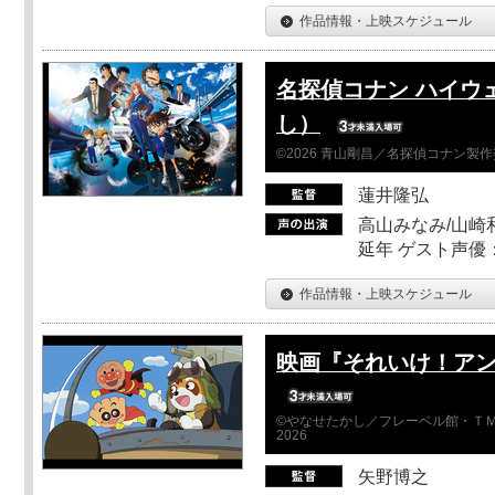
作品情報・上映スケジュール
名探偵コナン ハイウ
し）
©2026 青山剛昌／名探偵コナン製
蓮井隆弘
高山みなみ/山崎
延年 ゲスト声優
作品情報・上映スケジュール
映画『それいけ！ア
©やなせたかし／フレーベル館・ＴＭ
2026
矢野博之