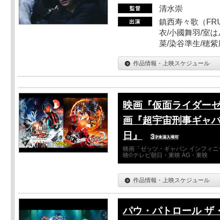
清水崇
鎮西寿々歌（FRUI
衣/小國舞羽/室
菜/染谷準生/穂紫
作品情報・上映スケジュール
映画『仮面ライダーゼ
画『超宇宙刑事ギャバ
日』
映画「ゼッツ・ギャバン インフィニ
映©テレビ朝日・東映 AG・東映
作品情報・上映スケジュール
パウ・パトロール ザ