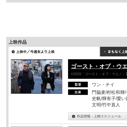
上映作品
ゴースト・オブ・ウ
©2026「ゴースト・オブ・ウエノ」
ワン・チイ
門脇麦/村松和輝/
史帆/輝有子/愛い
文明/竹中直人
作品情報・上映スケジュール