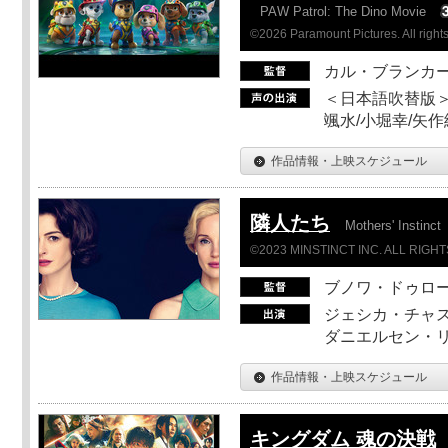
PAW Patrol: The Dino Movie
©2026 Paramount Pictures. All rights
カル・ブランカ
＜日本語吹替版＞
颯水/小堀幸/矢
作品情報・上映スケジュール
隣人たち
Mothers' Instinct
©2023 MINSTINCT INC. ALL RIGH
ブノワ・ドゥロ
ジェシカ・チャス
ダニエルセン・リ
作品情報・上映スケジュール
キングダム 魂の決戦