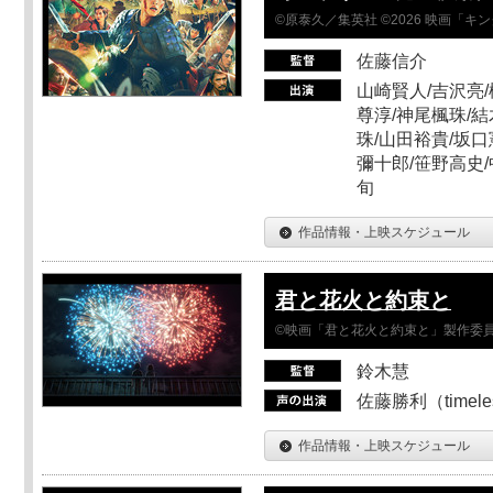
©原泰久／集英社 ©2026 映画「
佐藤信介
山崎賢人/吉沢亮/
尊淳/神尾楓珠/結
珠/山田裕貴/坂口
彌十郎/笹野高史/
旬
作品情報・上映スケジュール
君と花火と約束と
©映画「君と花火と約束と」製作委
鈴木慧
佐藤勝利（timel
作品情報・上映スケジュール