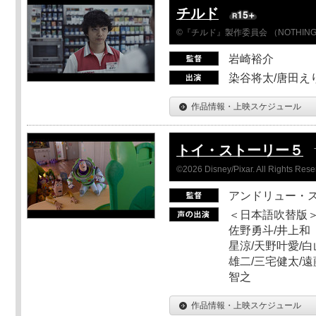
チルド
©『チルド』製作委員会 （NOTHIN
岩崎裕介
染谷将太/唐田え
作品情報・上映スケジュール
トイ・ストーリー５
©2026 Disney/Pixar. All Rights Rese
アンドリュー・
＜日本語吹替版＞
佐野勇斗/井上和
星涼/天野叶愛/白
雄二/三宅健太/遠
智之
作品情報・上映スケジュール