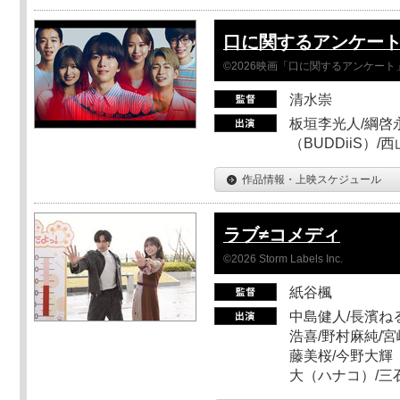
口に関するアンケー
©2026映画「口に関するアンケー
清水崇
板垣李光人/綱啓永
（BUDDiiS）/
作品情報・上映スケジュール
ラブ≠コメディ
©2026 Storm Labels Inc.
紙谷楓
中島健人/長濱ねる
浩喜/野村麻純/宮
藤美桜/今野大輝（
大（ハナコ）/三