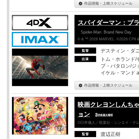
作品情報・上映スケジュール
スパイダーマン：ブ
Spider-Man: Brand New Day
© & ™ 2026 MARVEL. ©2026 CPII &
デスティン・ダ
トム・ホランド/
ブ・バタロン/ジ
イケル・マンド a
作品情報・上映スケジュール
映画クレヨンしんちゃ
ョン
©臼井儀人／双葉社・シンエイ・テレビ
渡辺正樹