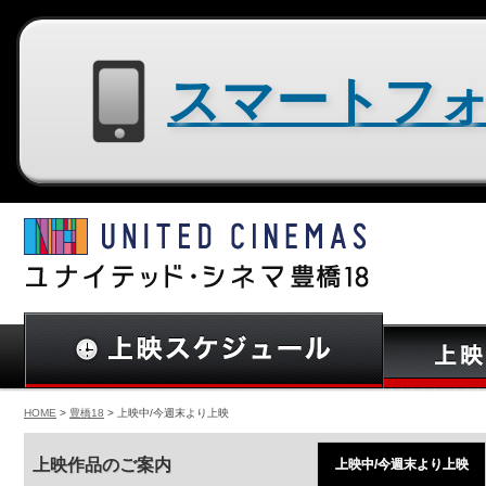
スマートフォン用サイトはコチラ
HOME
>
豊橋18
> 上映中/今週末より上映
上映作品のご案内
上映中/今週末より上映