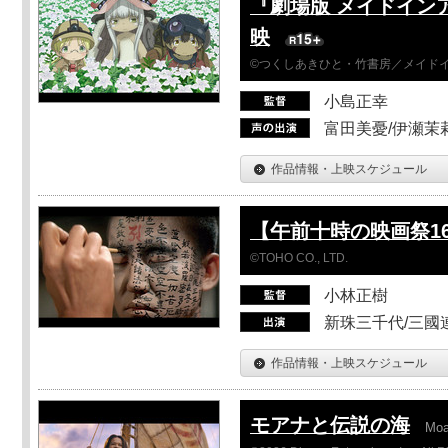
『劇場版 メイドイン
映
©つくしあきひと・竹書房／メイド
小島正幸
富田美憂/伊瀬茉
作品情報・上映スケジュール
【午前十時の映画祭1
©TOHO CO., LTD.
小林正樹
新珠三千代/三國
作品情報・上映スケジュール
モアナと伝説の海
Mo