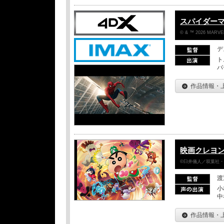
スパイダー
© & ™ 2026 MARVEL
デ
ト
バ
作品情報・
映画クレヨン
©臼井儀人／双葉社・シ
渡
小
中
作品情報・