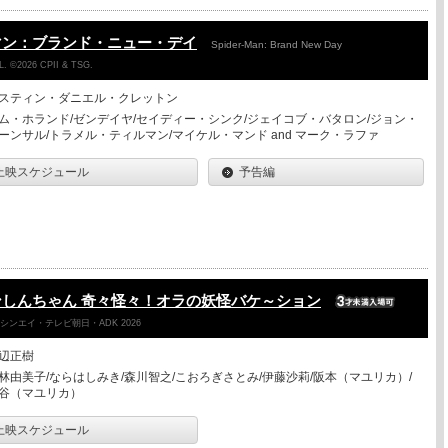
マン：ブランド・ニュー・デイ
Spider-Man: Brand New Day
. ©2026 CPII & TSG.
スティン・ダニエル・クレットン
ム・ホランド/ゼンデイヤ/セイディー・シンク/ジェイコブ・バタロン/ジョン・
ーンサル/トラメル・ティルマン/マイケル・マンド and マーク・ラファ
上映スケジュール
予告編
しんちゃん 奇々怪々！オラの妖怪バケ～ション
ンエイ・テレビ朝日・ADK 2026
辺正樹
林由美子/ならはしみき/森川智之/こおろぎさとみ/伊藤沙莉/阪本（マユリカ）/
谷（マユリカ）
上映スケジュール