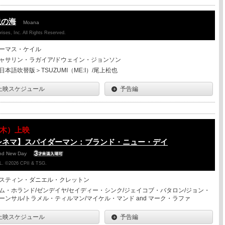
説の海
Moana
ises, Inc. All Rights Reserved.
ーマス・ケイル
ャサリン・ラガイア/ドウェイン・ジョンソン
日本語吹替版＞TSUZUMI（ME:I）/尾上松也
上映スケジュール
予告編
13（木）上映
シネマ】スパイダーマン：ブランド・ニュー・デイ
and New Day
. ©2026 CPII & TSG.
スティン・ダニエル・クレットン
ム・ホランド/ゼンデイヤ/セイディー・シンク/ジェイコブ・バタロン/ジョン・
ーンサル/トラメル・ティルマン/マイケル・マンド and マーク・ラファ
上映スケジュール
予告編