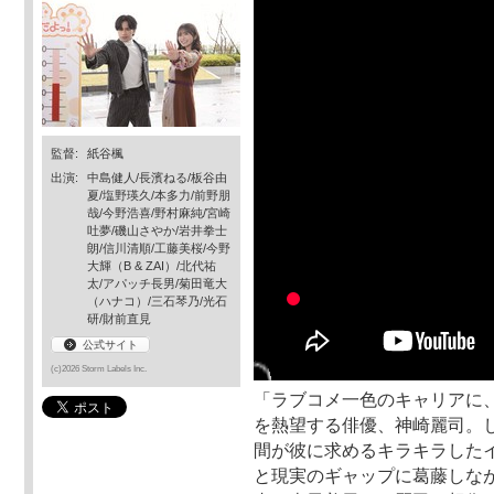
監督:
紙谷楓
出演:
中島健人/長濱ねる/板谷由
夏/塩野瑛久/本多力/前野朋
哉/今野浩喜/野村麻純/宮崎
吐夢/磯山さやか/岩井拳士
朗/信川清順/工藤美桜/今野
大輝（B & ZAI）/北代祐
太/アパッチ長男/菊田竜大
（ハナコ）/三石琴乃/光石
研/財前直見
公式サイト
(c)2026 Storm Labels Inc.
「ラブコメ一色のキャリアに
を熱望する俳優、神崎麗司。
間が彼に求めるキラキラしたイ
と現実のギャップに葛藤しな