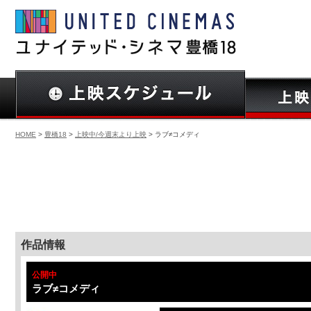
HOME
>
豊橋18
>
上映中/今週末より上映
> ラブ≠コメディ
作品情報
公開中
ラブ≠コメディ