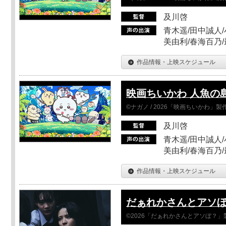
及川啓
青木遥/田中誠人/
美由利/春海百乃
作品情報・上映スケジュール
映画ちいかわ 人魚の
©ナガノ / 2026「映画ちいかわ」
及川啓
青木遥/田中誠人/
美由利/春海百乃
作品情報・上映スケジュール
だぁれかさんとアソ
©2026「だぁれかさんとアソぼ？」