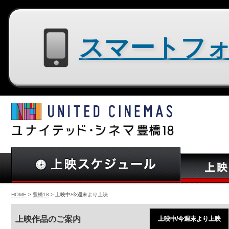
スマートフォン用サイトはコチラ
HOME
>
豊橋18
> 上映中/今週末より上映
上映作品のご案内
上映中/今週末より上映