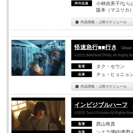
小林由美子/なら
阪本（マユリカ）
作品情報・上映スケジュール
怪速急行■■行き
Ghost 
©2025 [MAP&NETRIN]. All Rights R
タク・セウン
チュ・ヒョニョン
作品情報・上映スケジュール
インビジブルハーフ
©2025 Test 8 Pictures All Rights Re
西山将貴
シエラ璃砂/奥野み