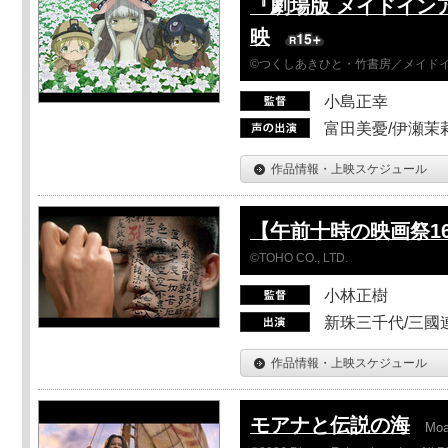
『劇場版 メイドイン
映
©つくしあきひと・竹書房／メイド
小島正幸
富田美憂/伊瀬茉
作品情報・上映スケジュール
【午前十時の映画祭1
©TOHO CO., LTD.
小林正樹
新珠三千代/三國
作品情報・上映スケジュール
モアナと伝説の海
Mo