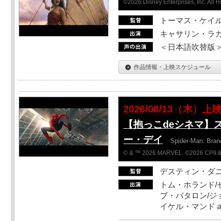
©2026 Disney Enterprises, Inc. All 
トーマス・ケイ
キャサリン・ラガ
＜日本語吹替版＞T
作品情報・上映スケジュール
2026/08/13（木）上
【抱っこdeシネマ】
ー・デイ
Spider-Man: Bra
© & ™ 2026 MARVEL. ©2026 CPII &
デスティン・ダ
トム・ホランド/
ブ・バタロン/ジ
イケル・マンド a