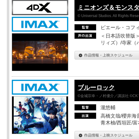
ミニオンズ＆モンス
© Universal Studios. All Rights Rese
ピエール・コフ
＜日本語吹替版＞
リィズ）/寺家（バ
作品情報・上映スケジュール
ブルーロック
©金城宗幸・ノ村優介／講談社 ©CK 
瀧悠輔
高橋文哉/櫻井海音
青木柚/西垣匠/富
作品情報・上映スケジュール