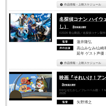
作品情報・上映スケジュール
名探偵コナン ハイウ
し）
©2026 青山剛昌／名探偵コナン製
蓮井隆弘
高山みなみ/山崎
延年 ゲスト声優
作品情報・上映スケジュール
映画『それいけ！ア
©やなせたかし／フレーベル館・ＴＭ
2026
矢野博之