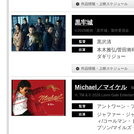
作品情報・上映スケジュール
黒牢城
©2026映画「黒牢城」製作委員会
黒沢清
本木雅弘/菅田将暉
ダギリジョー
作品情報・上映スケジュール
Michael／マイケル
M
®, TM & © 2026 Lions Gate Entertain
アントワーン・
ジャファー・ジ
ィ/コールマン・
プソン/マイルズ