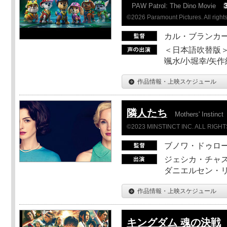
PAW Patrol: The Dino Movie
©2026 Paramount Pictures. All rights
カル・ブランカ
＜日本語吹替版＞
颯水/小堀幸/矢
作品情報・上映スケジュール
隣人たち
Mothers' Instinct
©2023 MINSTINCT INC. ALL RIGH
ブノワ・ドゥロ
ジェシカ・チャス
ダニエルセン・リ
作品情報・上映スケジュール
キングダム 魂の決戦