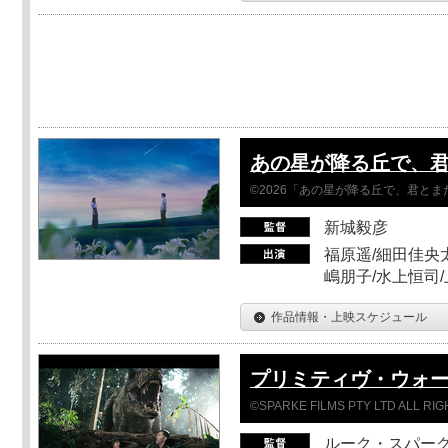
あの星が降る丘で、
©2026「あの星が降る丘で、君と
新城毅彦
福原遥/細田佳央太
嶋朋子/水上恒司
作品情報・上映スケジュール
プリミティヴ・ウォー
©SPARKE FILMS PTY LTD ALL RI
ルーク・スパー