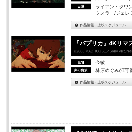
ライアン・クワン
クスラー/ジェレ
作品情報・上映スケジュール
『パプリカ』4Kリマ
©2006 MADHOUSE／Sony Pictures En
今敏
林原めぐみ/江守
作品情報・上映スケジュール