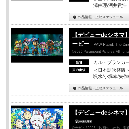
澤由理/酒井貴浩
作品情報・上映スケジュール
【デビューdeシネマ
ービー
PAW Patrol: The Din
©2026 Paramount Pictures. All rights
カル・ブランカ
＜日本語吹替版＞
颯水/小堀幸/矢
作品情報・上映スケジュール
【デビューdeシネマ
©ナガノ / 2026「映画ちいかわ」