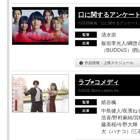
口に関するアンケー
©2026映画「口に関するアンケー
清水崇
板垣李光人/綱啓永
（BUDDiiS）/
作品情報・上映スケジュール
ラブ≠コメディ
©2026 Storm Labels Inc.
紙谷楓
中島健人/長濱ねる
浩喜/野村麻純/宮
藤美桜/今野大輝（
大（ハナコ）/三