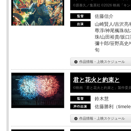
©原泰久／集英社 ©2026 映画「
佐藤信介
山崎賢人/吉沢亮/
尊淳/神尾楓珠/結
珠/山田裕貴/坂口
彌十郎/笹野高史/
旬
作品情報・上映スケジュール
君と花火と約束と
©映画「君と花火と約束と」製作委
鈴木慧
佐藤勝利（timel
作品情報・上映スケジュール