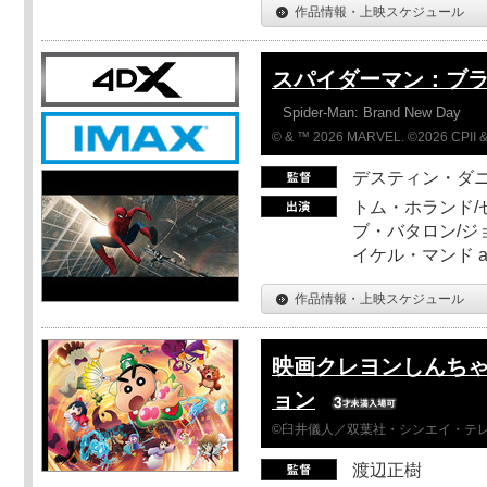
作品情報・上映スケジュール
スパイダーマン：ブ
Spider-Man: Brand New Day
© & ™ 2026 MARVEL. ©2026 CPII &
デスティン・ダ
トム・ホランド/
ブ・バタロン/ジ
イケル・マンド a
作品情報・上映スケジュール
映画クレヨンしんちゃ
ョン
©臼井儀人／双葉社・シンエイ・テレビ
渡辺正樹