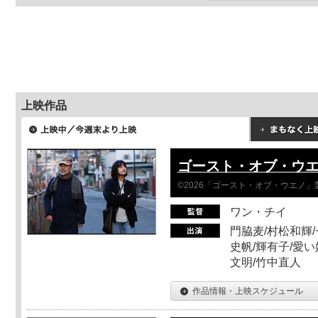
上映作品
ゴースト・オブ・ウ
©2026「ゴースト・オブ・ウエノ」
ワン・チイ
門脇麦/村松和輝/
史帆/輝有子/愛い
文明/竹中直人
作品情報・上映スケジュール