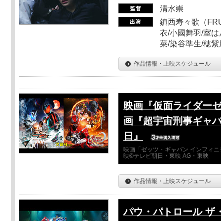
清水崇
鎮西寿々歌（FRUI
衣/小國舞羽/室
菜/染谷準生/穂紫
作品情報・上映スケジュール
映画『仮面ライダーゼ
画『超宇宙刑事ギャバ
日』
映画「ゼッツ・ギャバン インフィニ
映©テレビ朝日・東映 AG・東映
作品情報・上映スケジュール
パウ・パトロール ザ