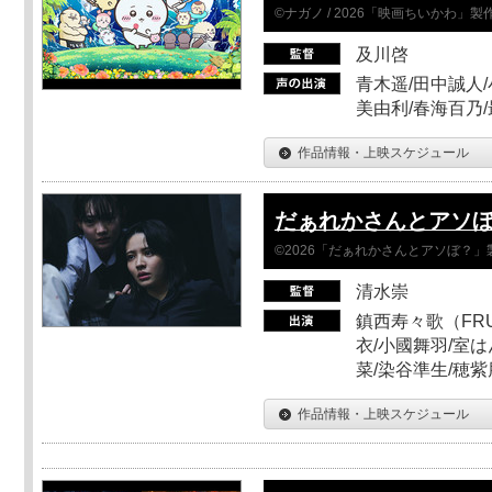
©ナガノ / 2026「映画ちいかわ」
及川啓
青木遥/田中誠人/
美由利/春海百乃
作品情報・上映スケジュール
だぁれかさんとアソ
©2026「だぁれかさんとアソぼ？」
清水崇
鎮西寿々歌（FRUI
衣/小國舞羽/室
菜/染谷準生/穂紫
作品情報・上映スケジュール