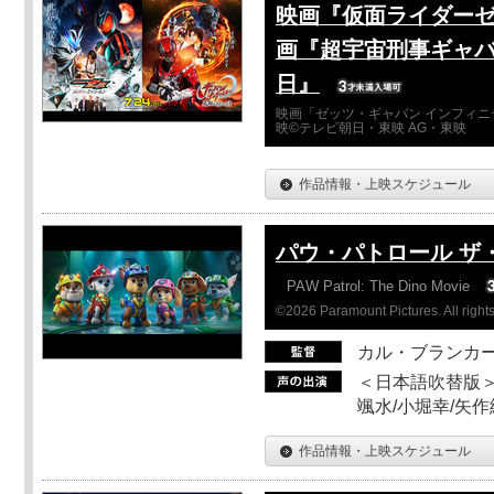
映画『仮面ライダーゼ
画『超宇宙刑事ギャバ
日』
映画「ゼッツ・ギャバン インフィニ
映©テレビ朝日・東映 AG・東映
作品情報・上映スケジュール
パウ・パトロール ザ
PAW Patrol: The Dino Movie
©2026 Paramount Pictures. All rights
カル・ブランカ
＜日本語吹替版＞
颯水/小堀幸/矢
作品情報・上映スケジュール