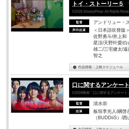
トイ・ストーリー５
©2026 Disney/Pixar. All Rights Rese
アンドリュー・
＜日本語吹替版＞
佐野勇斗/井上和
星涼/天野叶愛/白
雄二/三宅健太/遠
智之
作品情報・上映スケジュール
口に関するアンケー
©2026映画「口に関するアンケー
清水崇
板垣李光人/綱啓永
（BUDDiiS）/