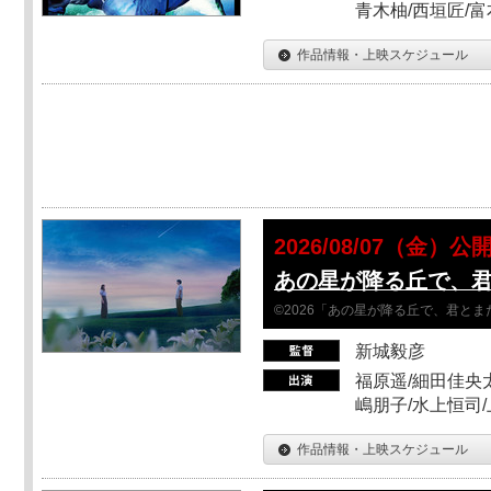
青木柚/西垣匠/富
作品情報・上映スケジュール
2026/08/07（金）公
あの星が降る丘で、
©2026「あの星が降る丘で、君と
新城毅彦
福原遥/細田佳央太
嶋朋子/水上恒司
作品情報・上映スケジュール