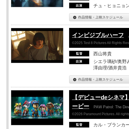
チュ・ヒョニョン
作品情報・上映スケジュール
インビジブルハーフ
©2025 Test 8 Pictures All Rights Re
西山将貴
シエラ璃砂/奥野み
澤由理/酒井貴浩
作品情報・上映スケジュール
【デビューdeシネマ
ービー
PAW Patrol: The Din
©2026 Paramount Pictures. All rights
カル・ブランカ