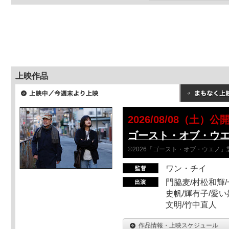
上映作品
2026/08/08（土）公
ゴースト・オブ・ウ
©2026「ゴースト・オブ・ウエノ」
ワン・チイ
門脇麦/村松和輝/
史帆/輝有子/愛い
文明/竹中直人
作品情報・上映スケジュール