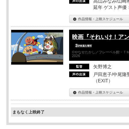
高山みなみ/山崎
延年 ゲスト声優
作品情報・上映スケジュール
映画『それいけ！ア
©やなせたかし／フレーベル館・ＴＭ
2026
矢野博之
戸田恵子/中尾隆聖
（EXIT）
作品情報・上映スケジュール
まもなく上映終了