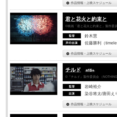
作品情報・上映スケジュール
君と花火と約束と
©映画「君と花火と約束と」製作委
鈴木慧
佐藤勝利（timel
作品情報・上映スケジュール
チルド
©『チルド』製作委員会 （NOTHIN
岩崎裕介
染谷将太/唐田え
作品情報・上映スケジュール