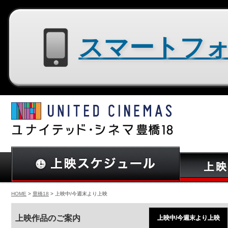
スマートフォン用サイトはコチラ
HOME
>
豊橋18
> 上映中/今週末より上映
上映作品のご案内
上映中/今週末より上映