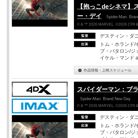
【抱っこdeシネマ】
ー・デイ
Spider-Man: Bra
© & ™ 2026 MARVEL. ©2026 CPII &
デスティン・ダ
トム・ホランド/
ブ・バタロン/ジ
イケル・マンド a
作品情報・上映スケジュール
スパイダーマン：ブ
Spider-Man: Brand New Day
© & ™ 2026 MARVEL. ©2026 CPII &
デスティン・ダ
トム・ホランド/
ブ・バタロン/ジ