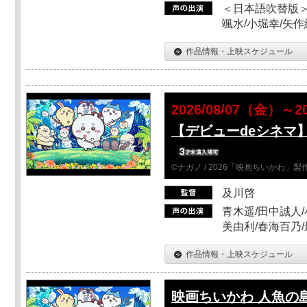
＜日本語吹替版＞
颯水/小堀幸/矢
作品情報・上映スケジュール
2026/08/07（金）～2
【デビューdeシネマ
©ナガノ / 2026「映画ちいかわ」
及川啓
青木遥/田中誠人/
美由利/春海百乃
作品情報・上映スケジュール
映画ちいかわ 人魚の