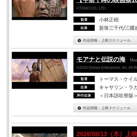
©TOHO CO., LTD.
小林正樹
新珠三千代/三國
作品情報・上映スケジュール
モアナと伝説の海
Mo
©2026 Disney Enterprises, Inc. All 
トーマス・ケイ
キャサリン・ラガ
＜日本語吹替版＞T
作品情報・上映スケジュール
2026/08/13（木）上