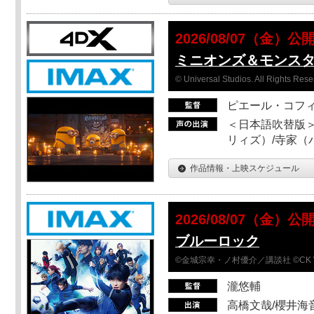
2026/08/07（金）公
ミニオンズ＆モンス
© Universal Studios. All Rights Rese
ピエール・コフ
＜日本語吹替版＞
リィズ）/寺家（バ
作品情報・上映スケジュール
2026/08/07（金）公
ブルーロック
©金城宗幸・ノ村優介／講談社 ©CK 
瀧悠輔
高橋文哉/櫻井海音