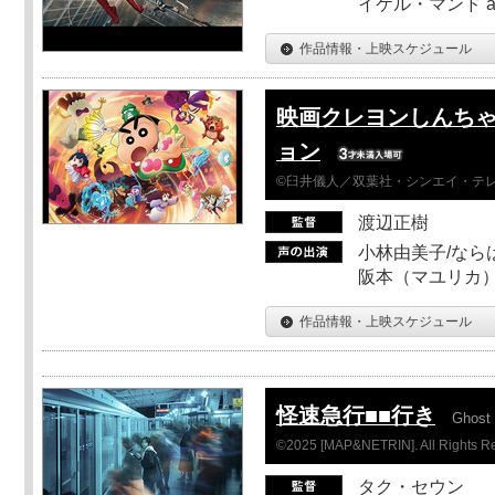
イケル・マンド a
作品情報・上映スケジュール
映画クレヨンしんちゃ
ョン
©臼井儀人／双葉社・シンエイ・テレビ
渡辺正樹
小林由美子/なら
阪本（マユリカ）
作品情報・上映スケジュール
怪速急行■■行き
Ghost 
©2025 [MAP&NETRIN]. All Rights R
タク・セウン