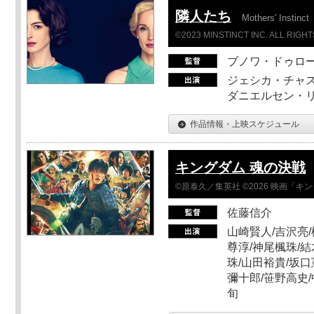
隣人たち
Mothers' Instinct
©2023 MINSTINCT INC. ALL RIGH
ブノワ・ドゥロ
ジェシカ・チャス
ダニエルセン・リ
作品情報・上映スケジュール
キングダム 魂の決戦
©原泰久／集英社 ©2026 映画「
佐藤信介
山崎賢人/吉沢亮/
尊淳/神尾楓珠/結
珠/山田裕貴/坂口
彌十郎/笹野高史/
旬