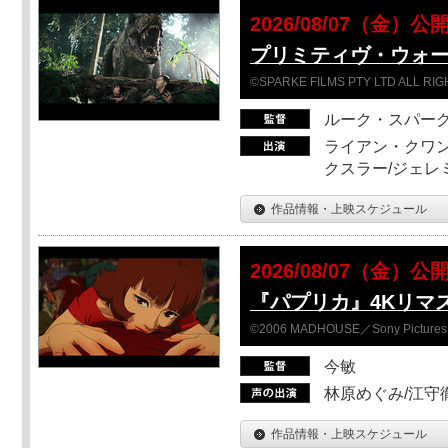
2026/08/07（金）公
プリミティヴ・ウォー
©SPARKE FILMS PTY LTD ALL RI
ルーク・スパー
ライアン・クワン
クスラー/ジェレ
作品情報・上映スケジュール
2026/08/07（金）公
『パプリカ』4Kリマ
©2006 MADHOUSE／Sony Pictures En
今敏
林原めぐみ/江守
作品情報・上映スケジュール