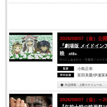
2026/08/07（金）公
『劇場版 メイドイン
映
©つくしあきひと・竹書房／メイド
小島正幸
富田美憂/伊瀬茉
作品情報・上映スケジュール
2026/08/07（金）
【午前十時の映画祭1