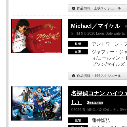
作品情報・上映スケジュール
Michael／マイケル
M
®, TM & © 2026 Lions Gate Entertain
アントワーン・
ジャファー・ジ
ィ/コールマン・
プソン/マイルズ
作品情報・上映スケジュール
名探偵コナン ハイウ
し）
©2026 青山剛昌／名探偵コナン製
蓮井隆弘