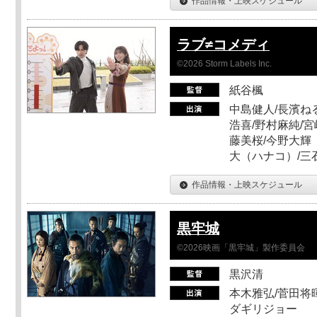
作品情報・上映スケジュール
ラブ≠コメディ
©2026 Storm Labels Inc.
紙谷楓
中島健人/長濱ねる
浩喜/野村麻純/宮
藤美桜/今野大輝（
大（ハナコ）/三
作品情報・上映スケジュール
黒牢城
©2026映画「黒牢城」製作委員会
黒沢清
本木雅弘/菅田将暉
ダギリジョー