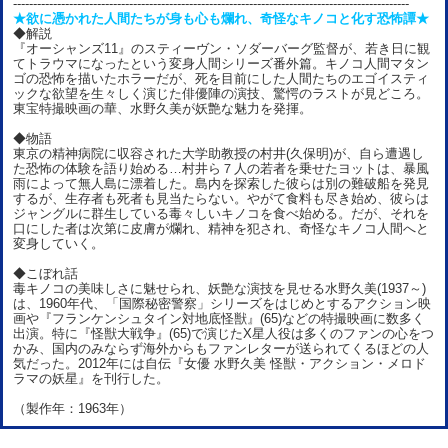
---------------------------------------------------------------------------------------------------
★欲に憑かれた人間たちが身も心も爛れ、奇怪なキノコと化す恐怖譚★
◆解説
『オーシャンズ11』のスティーヴン・ソダーバーグ監督が、若き日に観
てトラウマになったという変身人間シリーズ番外篇。キノコ人間マタン
ゴの恐怖を描いたホラーだが、死を目前にした人間たちのエゴイスティ
ックな欲望を生々しく演じた俳優陣の演技、驚愕のラストが見どころ。
東宝特撮映画の華、水野久美が妖艶な魅力を発揮。
◆物語
東京の精神病院に収容された大学助教授の村井(久保明)が、自ら遭遇し
た恐怖の体験を語り始める…村井ら７人の若者を乗せたヨットは、暴風
雨によって無人島に漂着した。島内を探索した彼らは別の難破船を発見
するが、生存者も死者も見当たらない。やがて食料も尽き始め、彼らは
ジャングルに群生している毒々しいキノコを食べ始める。だが、それを
口にした者は次第に皮膚が爛れ、精神を犯され、奇怪なキノコ人間へと
変身していく。
◆こぼれ話
毒キノコの美味しさに魅せられ、妖艶な演技を見せる水野久美(1937～)
は、1960年代、「国際秘密警察」シリーズをはじめとするアクション映
画や『フランケンシュタイン対地底怪獣』(65)などの特撮映画に数多く
出演。特に『怪獣大戦争』(65)で演じたX星人役は多くのファンの心をつ
かみ、国内のみならず海外からもファンレターが送られてくるほどの人
気だった。2012年には自伝『女優 水野久美 怪獣・アクション・メロド
ラマの妖星』を刊行した。
（製作年：1963年）