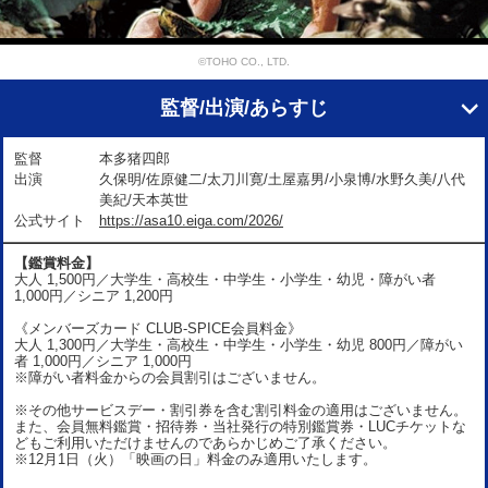
©TOHO CO., LTD.
監督/出演/あらすじ
監督
本多猪四郎
出演
久保明/佐原健二/太刀川寛/土屋嘉男/小泉博/水野久美/八代
美紀/天本英世
公式サイト
https://asa10.eiga.com/2026/
【鑑賞料金】
大人 1,500円／大学生・高校生・中学生・小学生・幼児・障がい者
1,000円／シニア 1,200円
《メンバーズカード CLUB-SPICE会員料金》
大人 1,300円／大学生・高校生・中学生・小学生・幼児 800円／障がい
者 1,000円／シニア 1,000円
※障がい者料金からの会員割引はございません。
※その他サービスデー・割引券を含む割引料金の適用はございません。
また、会員無料鑑賞・招待券・当社発行の特別鑑賞券・LUCチケットな
どもご利用いただけませんのであらかじめご了承ください。
※12月1日（火）「映画の日」料金のみ適用いたします。