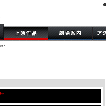
の怪人
上映≫