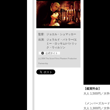
監督:
ジョエル・シュマッカー
出演:
ジェラルド・バトラー/エ
ミー・ロッサム/パトリッ
ク・ウィルソン
公式サイト
(c) 2004 The Scion Films Phantom Production
Partnership
【鑑賞料金】
大人 1,500円／大
《メンバーズカード C
大人 1,300円／大