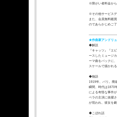
※障がい者料金から
※その他サービスデ
また、会員無料鑑賞
のであらかじめご了
--------------------------
★作曲家アンドリュ
◆解説
『キャッツ』『エビ
ースしたミュージカ
ーマ曲をバックに、
スケールで描かれる
◆物語
1919年、パリ。
瞬間、時代は187
による奇怪な事件が
ペラの主演に抜擢さ
が現われ、彼女を劇
◆こぼれ話