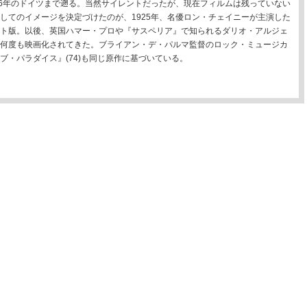
16年のドイツまで遡る。当然サイレントだったが、現在フィルムは残っていない
してのイメージを決定づけたのが、1925年、名優ロン・チェイニーが主演した
ト版。以後、英国ハマー・プロや『サスペリア』で知られるダリオ・アルジェ
何度も映画化されてきた。ブライアン・デ・パルマ監督のロック・ミュージカ
ブ・パラダイス』(74)も同じ原作に基づいている。
）