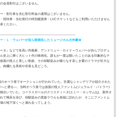
の会員割引はございません。
ー・割引券を含む割引料金の適用はございません。
・招待券・当社発行の特別鑑賞券・LUCチケットなどもご利用いただけません
承ください。
-------------------------------------------------------------------------
ー・Ｌ・ウェバーが自ら映画化したミュージカル大作劇★
ータ』などで名高い作曲家、アンドリュー・ロイド＝ウェバーが自らプロデュ
ル史上に輝く大ヒット作の映画化。誰もが一度は聴いたことのある印象的なテ
仮面の怪人と美しい歌姫、その幼馴染みが織りなす哀しき愛のドラマが壮大な
。絢爛たる美術や衣装も見どころ。
廃墟のオペラ座でオークションが行われていた。壮麗なシャンデリアが紹介された
0年へと遡る―。当時オペラ座では仮面の怪人ファントム(ジェラルド・バトラー)
相次いでいた。コーラスガールのクリスティーヌ(エミー・ロッサム)は、新作オ
れて喝采を浴び、幼馴染みの貴族ラウルも祝福に訪れたが、そこにファントム
場の地下深くへと連れ去ってしまう。