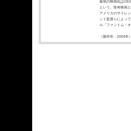
最初の映画化は19
という。怪奇映画と
アメリカのサイレン
ント監督らによって
ル『ファントム・オ
（製作年：2004年