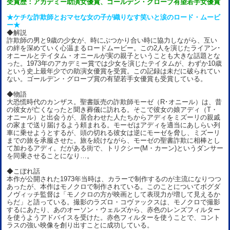
受賞歴：アカデミー助演女優賞、ゴールデン・グローブ有望若手女優賞
★ケチな詐欺師とおマセな女の子が織りなす笑いと涙のロード・ムービ
ー★
◆解説
詐欺師の男と9歳の少女が、時にぶつかり合い時に協力しながら、互い
の絆を深めていく心温まるロードムービー。この2人を演じたライアン･
オニールとテイタム・オニールが実の親子ということも大きな話題とな
った。1973年のアカデミー賞では少女を演じたテイタムが、わずか10歳
という史上最年少での助演女優賞を受賞。この記録は未だに破られてい
ない。ゴールデン・グローブ賞の有望若手女優賞も受賞している。
◆物語
大恐慌時代のカンザス。聖書販売の詐欺師モーゼ（R･オニール）は、昔
の彼女が亡くなったと聞き葬儀に訪れる。そこで彼女の娘アディ（T・
オニール）と出会うが、居合わせた人たちからアディをミズーリの親戚
の家まで送り届けるよう頼まれる。モーゼはアディを適当にあしらい列
車に乗せようとするが、頭の切れる彼女は逆にモーゼを脅し、ミズーリ
までの旅を承服させた。旅を続けながら、モーゼの聖書詐欺に相棒とし
て加わるアディ。だがある街で、トリクシー(M・カーン)というダンサー
を同乗させることになり…。
◆こぼれ話
本作が公開された1973年当時は、カラーで制作するのが主流になりつつ
あったが、本作はモノクロで制作されている。このことについてボグダ
ノヴィッチ監督は「モノクロの方が映画として表現力が増して見えるか
らだ」と語っている。撮影のラズロ・コヴァックスは、モノクロで撮影
するにあたり、あのオーソン・ウェルズから、赤色のレンズフィルター
を使うようアドバイスを受けた。赤色フィルターを使うことで、コント
ラスの強い映像を創り出すことに成功している。