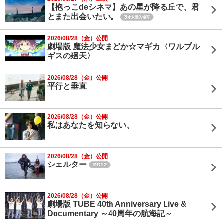
【抱っこdeシネマ】あの星が降る丘で、君
とまた出会いたい。
2026/08/28（金）公開
劇場版 魔法少女まどか☆マギカ〈ワルプル
ギスの廻天〉
2026/08/28（金）公開
平行と垂直
2026/08/28（金）公開
私はあなたを知らない、
2026/08/28（金）公開
シェルター
2026/08/28（金）公開
劇場版 TUBE 40th Anniversary Live &
Documentary ～40周年の航海記～