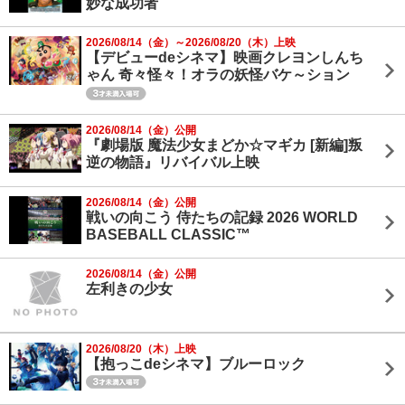
妙な成功者
2026/08/14（金）～2026/08/20（木）上映
【デビューdeシネマ】映画クレヨンしんち
ゃん 奇々怪々！オラの妖怪バケ～ション
2026/08/14（金）公開
『劇場版 魔法少女まどか☆マギカ [新編]叛
逆の物語』リバイバル上映
2026/08/14（金）公開
戦いの向こう 侍たちの記録 2026 WORLD
BASEBALL CLASSIC™
2026/08/14（金）公開
左利きの少女
2026/08/20（木）上映
【抱っこdeシネマ】ブルーロック