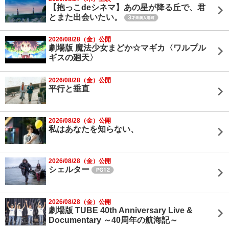
【抱っこdeシネマ】あの星が降る丘で、君
とまた出会いたい。
2026/08/28（金）公開
劇場版 魔法少女まどか☆マギカ〈ワルプル
ギスの廻天〉
2026/08/28（金）公開
平行と垂直
2026/08/28（金）公開
私はあなたを知らない、
2026/08/28（金）公開
シェルター
2026/08/28（金）公開
劇場版 TUBE 40th Anniversary Live &
Documentary ～40周年の航海記～