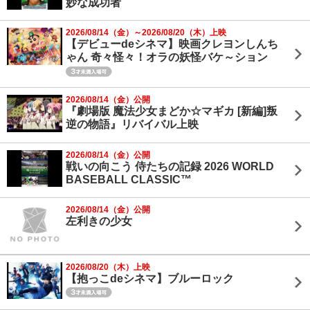
妙な成功者
2026/08/14（金）～2026/08/20（木）上映
【デビューdeシネマ】映画クレヨンしんち
ゃん 奇々怪々！オラの妖怪バケ～ション
2026/08/14（金）公開
『劇場版 魔法少女まどか☆マギカ [新編]叛
逆の物語』リバイバル上映
2026/08/14（金）公開
戦いの向こう 侍たちの記録 2026 WORLD
BASEBALL CLASSIC™
2026/08/14（金）公開
左利きの少女
2026/08/20（木）上映
【抱っこdeシネマ】ブルーロック