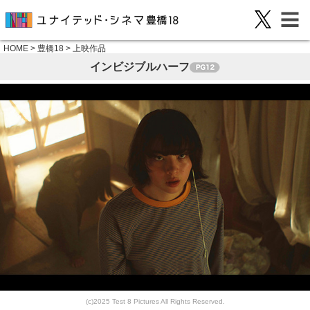
HOME
>
豊橋18
>
上映作品
インビジブルハーフ
(c)2025 Test 8 Pictures All Rights Reserved.