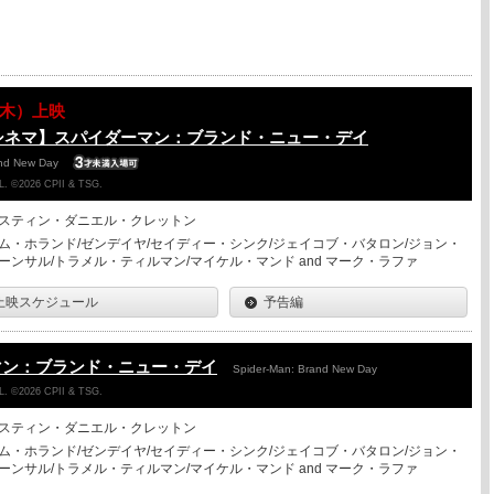
13（木）上映
シネマ】スパイダーマン：ブランド・ニュー・デイ
and New Day
. ©2026 CPII & TSG.
スティン・ダニエル・クレットン
ム・ホランド/ゼンデイヤ/セイディー・シンク/ジェイコブ・バタロン/ジョン・
ーンサル/トラメル・ティルマン/マイケル・マンド and マーク・ラファ
上映スケジュール
予告編
マン：ブランド・ニュー・デイ
Spider-Man: Brand New Day
. ©2026 CPII & TSG.
スティン・ダニエル・クレットン
ム・ホランド/ゼンデイヤ/セイディー・シンク/ジェイコブ・バタロン/ジョン・
ーンサル/トラメル・ティルマン/マイケル・マンド and マーク・ラファ