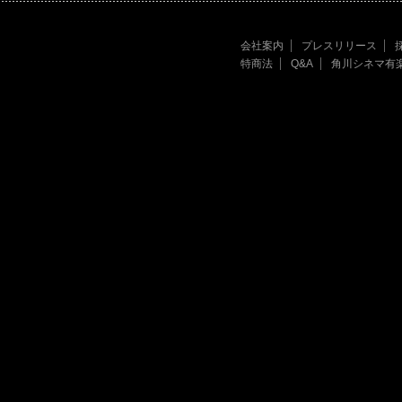
会社案内
プレスリリース
特商法
Q&A
角川シネマ有