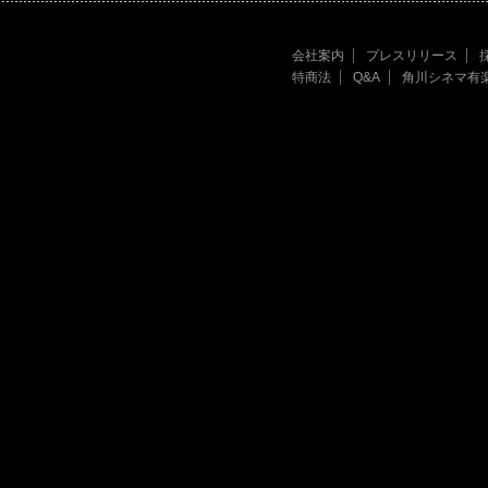
会社案内
プレスリリース
特商法
Q&A
角川シネマ有