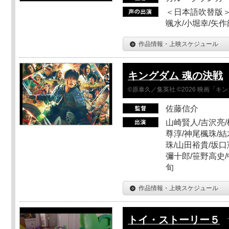
＜日本語吹替版＞
颯水/小堀幸/矢
作品情報・上映スケジュール
キングダム 魂の決戦
©原泰久／集英社 ©2026 映画「
佐藤信介
山崎賢人/吉沢亮/
尊淳/神尾楓珠/結
珠/山田裕貴/坂口
彌十郎/笹野高史/
旬
作品情報・上映スケジュール
トイ・ストーリー５