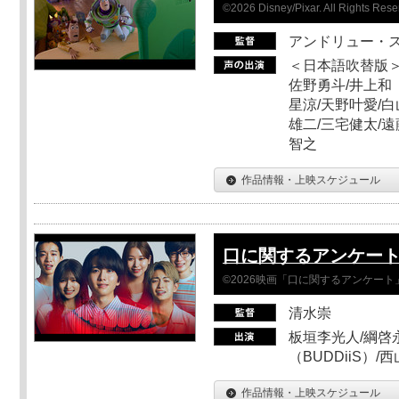
©2026 Disney/Pixar. All Rights Rese
アンドリュー・
＜日本語吹替版＞
佐野勇斗/井上和
星涼/天野叶愛/白
雄二/三宅健太/遠
智之
作品情報・上映スケジュール
口に関するアンケー
©2026映画「口に関するアンケー
清水崇
板垣李光人/綱啓永
（BUDDiiS）/
作品情報・上映スケジュール