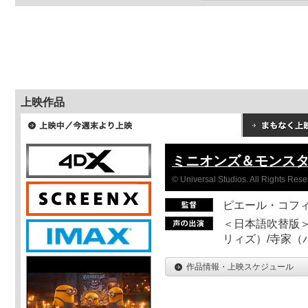
上映作品
ミニオンズ＆モンス
© Universal Studios. All Rights Rese
ピエール・コフ
＜日本語吹替版＞
リィズ）/寺家（バ
作品情報・上映スケジュール