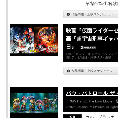
菜/染谷準生/穂紫
作品情報・上映スケジュール
映画『仮面ライダーゼ
画『超宇宙刑事ギャバ
日』
映画「ゼッツ・ギャバン インフィニ
映©テレビ朝日・東映 AG・東映
作品情報・上映スケジュール
パウ・パトロール ザ
PAW Patrol: The Dino Movie
©2026 Paramount Pictures. All rights
カル・ブランカ