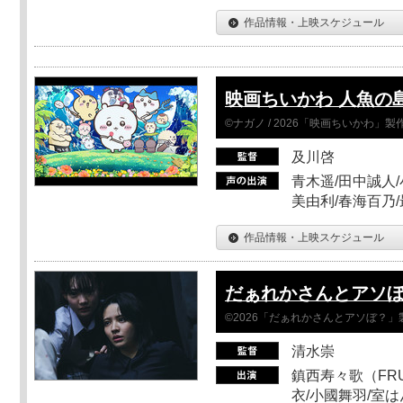
作品情報・上映スケジュール
映画ちいかわ 人魚の
©ナガノ / 2026「映画ちいかわ」
及川啓
青木遥/田中誠人/
美由利/春海百乃
作品情報・上映スケジュール
だぁれかさんとアソ
©2026「だぁれかさんとアソぼ？」
清水崇
鎮西寿々歌（FRUI
衣/小國舞羽/室