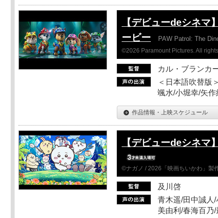
【デビューdeシネマ
ービー
PAW Patrol: The Din
©2026 Paramount Pictures. All rights
カル・ブランカ
＜日本語吹替版＞
颯水/小堀幸/矢
作品情報・上映スケジュール
【デビューdeシネマ
©ナガノ / 2026「映画ちいかわ」
及川啓
青木遥/田中誠人/
美由利/春海百乃