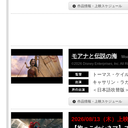
作品情報・上映スケジュール
モアナと伝説の海
Mo
©2026 Disney Enterprises, Inc. All 
トーマス・ケイ
キャサリン・ラガ
＜日本語吹替版＞T
作品情報・上映スケジュール
2026/08/13（木）上
【抱っこdeシネマ】