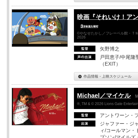
映画『それいけ！ア
©やなせたかし／フレーベル館・ＴＭ
2026
矢野博之
戸田恵子/中尾隆聖
（EXIT）
作品情報・上映スケジュール
Michael／マイケル
M
®, TM & © 2026 Lions Gate Entertain
アントワーン・
ジャファー・ジ
ィ/コールマン・
プソン/マイルズ