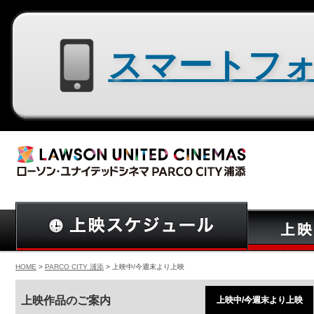
スマートフォン用サイトはコチラ
HOME
>
PARCO CITY 浦添
> 上映中/今週末より上映
上映作品のご案内
上映中/今週末より上映