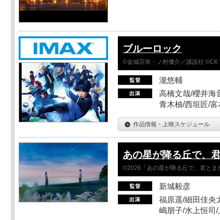
ブルーロック
©金城宗幸・ノ村優介／講談社 ©CK 
瀧悠輔
高橋文哉/櫻井海音
青木柚/西垣匠/富
作品情報・上映スケジュール
あの星が降る丘で、
©2026「あの星が降る丘で、君と
新城毅彦
福原遥/細田佳央太
嶋朋子/水上恒司