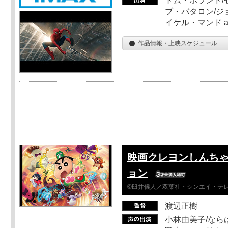
トム・ホランド/
ブ・バタロン/ジ
イケル・マンド a
作品情報・上映スケジュール
映画クレヨンしんちゃ
ョン
©臼井儀人／双葉社・シンエイ・テレビ
渡辺正樹
小林由美子/なら