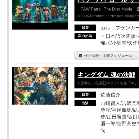
PAW Patrol: The Dino Movie
©2026 Paramount Pictures. All rights
カル・ブランカ
＜日本語吹替版＞
颯水/小堀幸/矢
作品情報・上映スケジュール
キングダム 魂の決戦
©原泰久／集英社 ©2026 映画「
佐藤信介
山崎賢人/吉沢亮/
尊淳/神尾楓珠/結
珠/山田裕貴/坂口
彌十郎/笹野高史/
旬