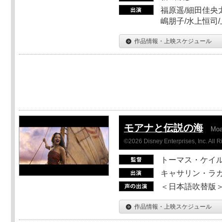
福原遥/細田佳央太
嶋朋子/水上恒司
作品情報・上映スケジュール
モアナと伝説の海
Mo
©2026 Disney Enterprises, Inc. All 
トーマス・ケイ
キャサリン・ラガ
＜日本語吹替版＞T
作品情報・上映スケジュール