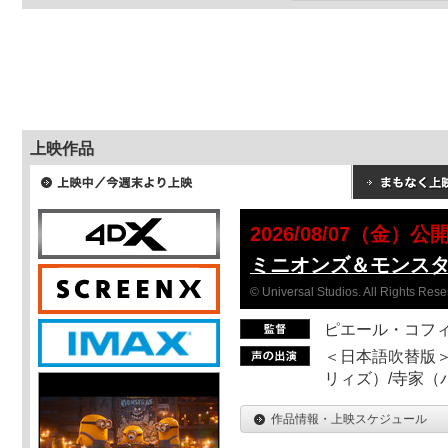
上映作品
2026/08/07（金）公
ミニオンズ＆モンス
© Universal Studios. All Rights Rese
ピエール・コフ
＜日本語吹替版＞
リィズ）/寺家（バ
作品情報・上映スケジュール