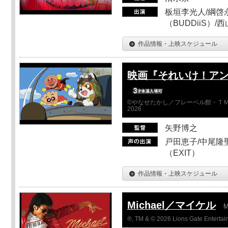
板垣李光人/綱啓永
（BUDDiiS）/
作品情報・上映スケジュール
映画『それいけ！ア
©やなせたかし／フレーベル館・ＴＭ
2026
矢野博之
戸田恵子/中尾隆聖
（EXIT）
作品情報・上映スケジュール
Michael／マイケル
M
®, TM & © 2026 Lions Gate Entertain