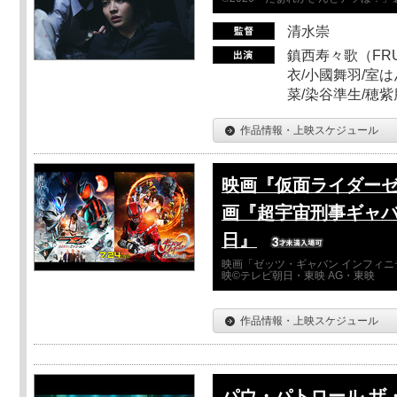
清水崇
鎮西寿々歌（FRUI
衣/小國舞羽/室
菜/染谷準生/穂紫
作品情報・上映スケジュール
映画『仮面ライダーゼ
画『超宇宙刑事ギャバ
日』
映画「ゼッツ・ギャバン インフィニ
映©テレビ朝日・東映 AG・東映
作品情報・上映スケジュール
パウ・パトロール ザ