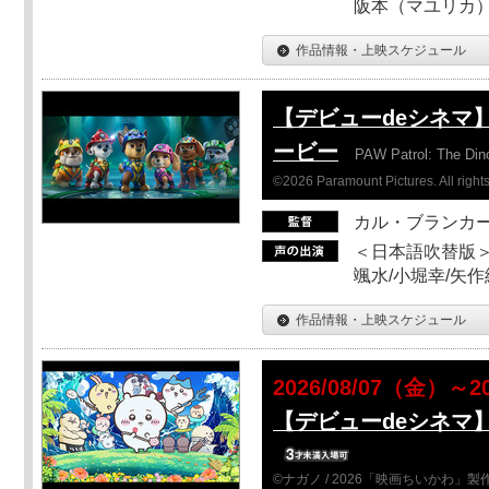
阪本（マユリカ）
作品情報・上映スケジュール
【デビューdeシネマ
ービー
PAW Patrol: The Din
©2026 Paramount Pictures. All rights
カル・ブランカ
＜日本語吹替版＞
颯水/小堀幸/矢
作品情報・上映スケジュール
2026/08/07（金）～2
【デビューdeシネマ
©ナガノ / 2026「映画ちいかわ」