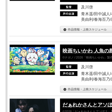
及川啓
青木遥/田中誠人/
美由利/春海百乃
作品情報・上映スケジュール
映画ちいかわ 人魚の
©ナガノ / 2026「映画ちいかわ」
及川啓
青木遥/田中誠人/
美由利/春海百乃
作品情報・上映スケジュール
だぁれかさんとアソ
©2026「だぁれかさんとアソぼ？」