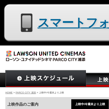
スマートフォン用サイトはコチラ
HOME
>
PARCO CITY 浦添
> 上映中/今週末より上映
上映作品のご案内
上映中/今週末より上映