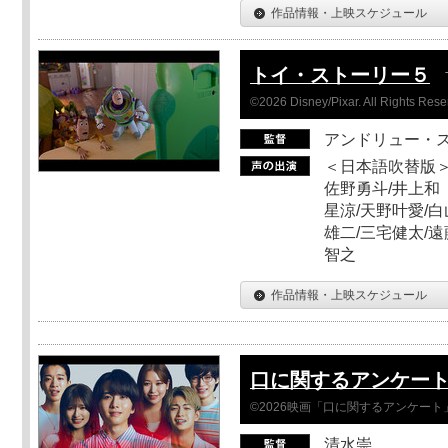
作品情報・上映スケジュール
トイ・ストーリー５
©2026 Disney/Pixar. All Rights Rese
アンドリュー・
＜日本語吹替版＞
佐野勇斗/井上和
星涼/天野叶愛/白
雄二/三宅健太/遠
智之
作品情報・上映スケジュール
口に関するアンケー
©2026映画「口に関するアンケー
清水崇