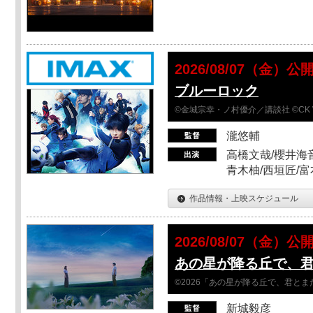
2026/08/07（金）公
ブルーロック
©金城宗幸・ノ村優介／講談社 ©CK 
瀧悠輔
高橋文哉/櫻井海音
青木柚/西垣匠/富
作品情報・上映スケジュール
2026/08/07（金）公
あの星が降る丘で、
©2026「あの星が降る丘で、君と
新城毅彦