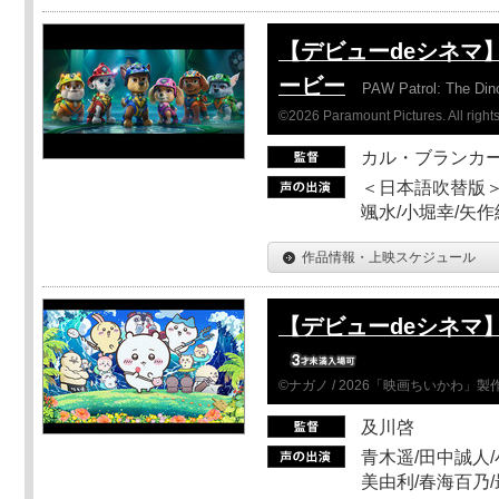
【デビューdeシネマ
ービー
PAW Patrol: The Din
©2026 Paramount Pictures. All rights
カル・ブランカ
＜日本語吹替版＞
颯水/小堀幸/矢
作品情報・上映スケジュール
【デビューdeシネマ
©ナガノ / 2026「映画ちいかわ」
及川啓
青木遥/田中誠人/
美由利/春海百乃