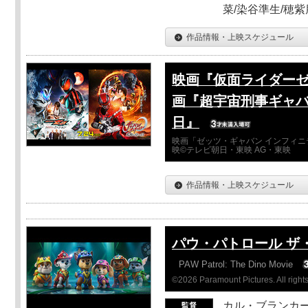
菜/染谷準生/穂紫
作品情報・上映スケジュール
映画『仮面ライダーゼ
画『超宇宙刑事ギャバ
日』
映画「ゼッツ・ギャバン インフィニ
映©テレビ朝日・東映 AG・東映
作品情報・上映スケジュール
パウ・パトロール ザ
PAW Patrol: The Dino Movie
©2026 Paramount Pictures. All rights
カル・ブランカ