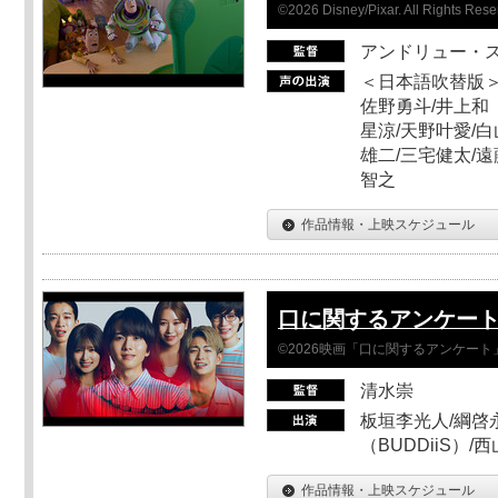
©2026 Disney/Pixar. All Rights Rese
アンドリュー・
＜日本語吹替版＞
佐野勇斗/井上和
星涼/天野叶愛/白
雄二/三宅健太/遠
智之
作品情報・上映スケジュール
口に関するアンケー
©2026映画「口に関するアンケー
清水崇
板垣李光人/綱啓永
（BUDDiiS）/
作品情報・上映スケジュール