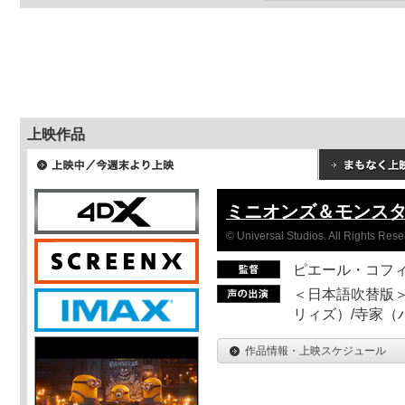
上映作品
ミニオンズ＆モンス
© Universal Studios. All Rights Rese
ピエール・コフ
＜日本語吹替版＞
リィズ）/寺家（バ
作品情報・上映スケジュール