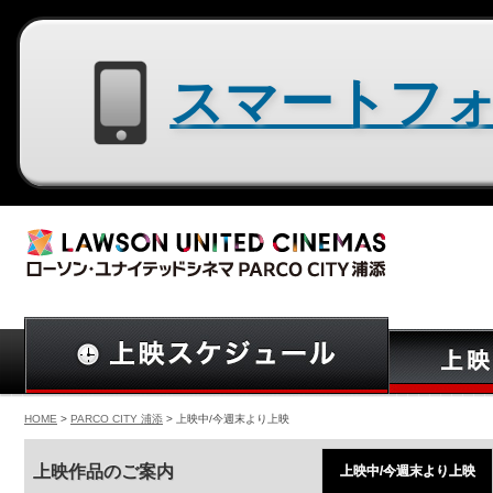
スマートフォン用サイトはコチラ
HOME
>
PARCO CITY 浦添
> 上映中/今週末より上映
上映作品のご案内
上映中/今週末より上映