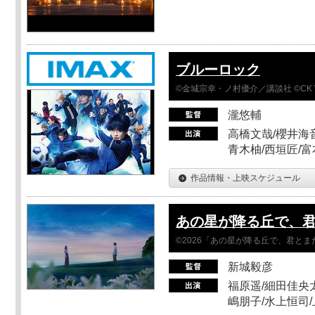
ブルーロック
©金城宗幸・ノ村優介／講談社 ©CK 
瀧悠輔
高橋文哉/櫻井海音
青木柚/西垣匠/富
作品情報・上映スケジュール
あの星が降る丘で、
©2026「あの星が降る丘で、君と
新城毅彦
福原遥/細田佳央太
嶋朋子/水上恒司