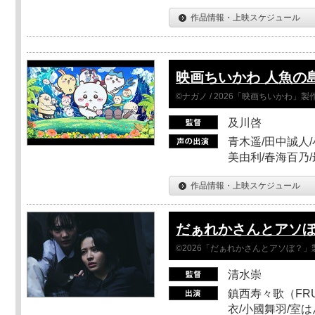
作品情報・上映スケジュール
映画ちいかわ 人魚の
©ナガノ / 2026「映画ちいかわ」
及川啓
青木遥/田中誠人/
美由利/春海百乃
作品情報・上映スケジュール
だぁれかさんとアソ
©2026「だぁれかさんとアソぼ？」
清水崇
鎮西寿々歌（FRUI
衣/小國舞羽/室