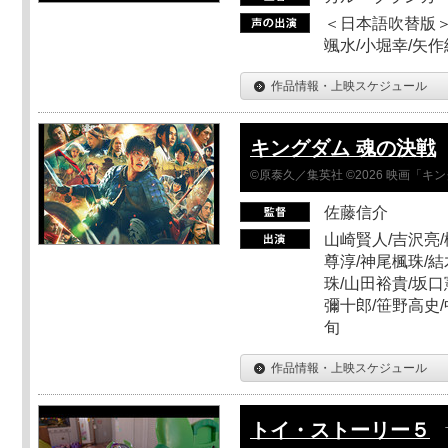
＜日本語吹替版＞
颯水/小堀幸/矢
作品情報・上映スケジュール
キングダム 魂の決戦
©原泰久／集英社 ©2026 映画「
佐藤信介
山崎賢人/吉沢亮/
尊淳/神尾楓珠/結
珠/山田裕貴/坂口
彌十郎/笹野高史/
旬
作品情報・上映スケジュール
トイ・ストーリー５