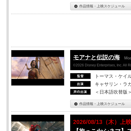
作品情報・上映スケジュール
モアナと伝説の海
Mo
©2026 Disney Enterprises, Inc. All 
トーマス・ケイ
キャサリン・ラガ
＜日本語吹替版＞T
作品情報・上映スケジュール
2026/08/13（木）上
【抱っこdeシネマ】