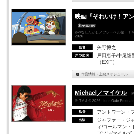
映画『それいけ！ア
©やなせたかし／フレーベル館・ＴＭ
2026
矢野博之
戸田恵子/中尾隆聖
（EXIT）
作品情報・上映スケジュール
Michael／マイケル
M
®, TM & © 2026 Lions Gate Entertain
アントワーン・
ジャファー・ジ
ィ/コールマン・
プソン/マイルズ