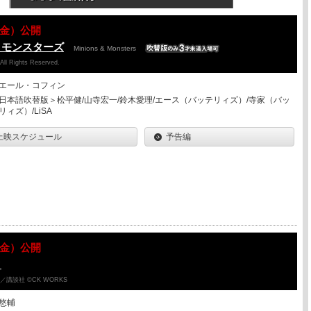
07（金）公開
＆モンスターズ
Minions & Monsters
 All Rights Reserved.
エール・コフィン
日本語吹替版＞松平健/山寺宏一/鈴木愛理/エース（バッテリィズ）/寺家（バッ
リィズ）/LiSA
上映スケジュール
予告編
07（金）公開
ク
講談社 ©CK WORKS
悠輔