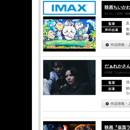
映画ちいかわ
©ナガノ / 2026
及
青
嗣
作品情報・
だぁれかさ
©2026「だぁれか
清
鎮
な
作品情報・
映画『仮面