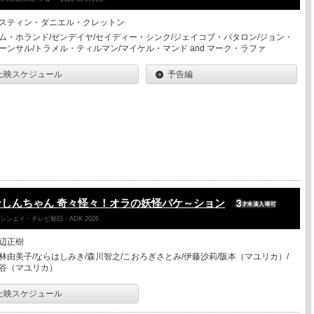
スティン・ダニエル・クレットン
ム・ホランド/ゼンデイヤ/セイディー・シンク/ジェイコブ・バタロン/ジョン・
ーンサル/トラメル・ティルマン/マイケル・マンド and マーク・ラファ
上映スケジュール
予告編
しんちゃん 奇々怪々！オラの妖怪バケ～ション
ンエイ・テレビ朝日・ADK 2026
辺正樹
林由美子/ならはしみき/森川智之/こおろぎさとみ/伊藤沙莉/阪本（マユリカ）/
谷（マユリカ）
上映スケジュール