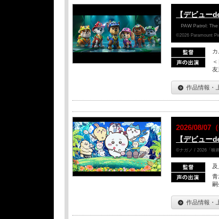
【デビューd
PAW Patrol: The
©2026 Paramount Pict
カ
＜
友
作品情報・
2026/08/0
【デビューd
©ナガノ / 2026
及
青
嗣
作品情報・