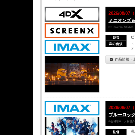
2026/08/
ミニオンズ
© Universal Studios.
ピ
＜
テ
作品情報・
2026/08/
ブルーロッ
©金城宗幸・ノ村優介／
瀧