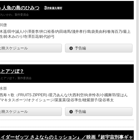
 人魚の島のひみつ
「映画ちいかわ」製作委員会
川啓
木遥/田中誠人/小澤亜李/井口裕香/内田雄馬/淺井孝行/島袋美由利/春海百乃/最上
生/鈴木みのり/寺澤百花/鈴代紗弓
上映スケジュール
予告編
んとアソぼ？
さんとアソぼ？」製作委員会
水崇
西寿々歌（FRUITS ZIPPER) /星乃あんな/大西利空/向井怜衣/小國舞羽/室はん
/マキタスポーツ/オクイシュージ/菜葉菜/染谷準生/穂紫朋子/染谷将太
上映スケジュール
予告編
ライダーゼッツ さよならのミッション』／映画『超宇宙刑事ギャ