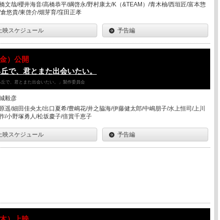
橋文哉/櫻井海音/高橋恭平/綱啓永/野村康太/K（&TEAM）/青木柚/西垣匠/富本惣
/倉悠貴/東啓介/畑芽育/窪田正孝
上映スケジュール
予告編
07（金）公開
る丘で、君とまた出会いたい。
降る丘で、君とまた出会いたい。」製作委員会
城毅彦
原遥/細田佳央太/出口夏希/豊嶋花/井之脇海/伊藤健太郎/中嶋朋子/水上恒司/上川
作/小野塚勇人/松坂慶子/倍賞千恵子
上映スケジュール
予告編
06（木）上映