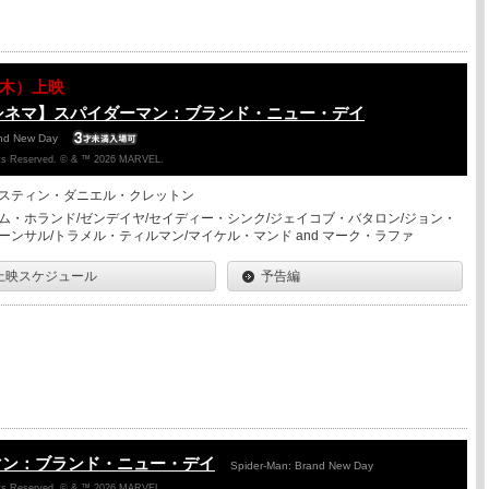
13（木）上映
シネマ】スパイダーマン：ブランド・ニュー・デイ
and New Day
ghts Reserved. © & ™ 2026 MARVEL.
スティン・ダニエル・クレットン
ム・ホランド/ゼンデイヤ/セイディー・シンク/ジェイコブ・バタロン/ジョン・
ーンサル/トラメル・ティルマン/マイケル・マンド and マーク・ラファ
上映スケジュール
予告編
マン：ブランド・ニュー・デイ
Spider-Man: Brand New Day
ghts Reserved. © & ™ 2026 MARVEL.