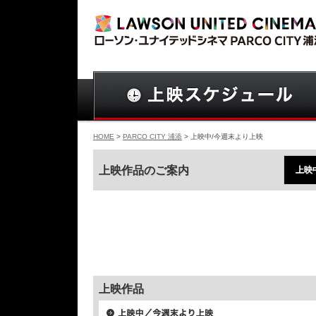
HOME
>
PARCO CITY 浦添
> 上映中/今週末より上映
上映作品のご案内
上映
上映作品