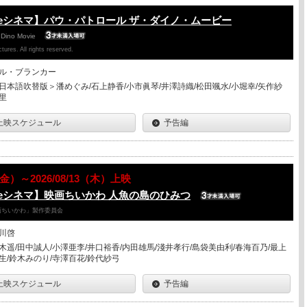
eシネマ】パウ・パトロール ザ・ダイノ・ムービー
 Dino Movie
ures. All rights reserved.
ル・ブランカー
日本語吹替版＞潘めぐみ/石上静香/小市眞琴/井澤詩織/松田颯水/小堀幸/矢作紗
里
上映スケジュール
予告編
7（金）～2026/08/13（木）上映
eシネマ】映画ちいかわ 人魚の島のひみつ
「映画ちいかわ」製作委員会
川啓
木遥/田中誠人/小澤亜李/井口裕香/内田雄馬/淺井孝行/島袋美由利/春海百乃/最上
生/鈴木みのり/寺澤百花/鈴代紗弓
上映スケジュール
予告編