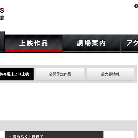
中/今週末より上映
公開予定作品
前売券情報