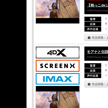
【抱っこde
©2026 Disney Enterpr
ト
キ
＜
作品情報・
モアナと伝
©2026 Disney Enterpr
ト
キ
＜
作品情報・