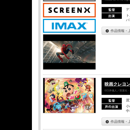
デ
ト
バ
作品情報・
映画クレヨン
©臼井儀人／双葉社・シ
渡
小
中
作品情報・