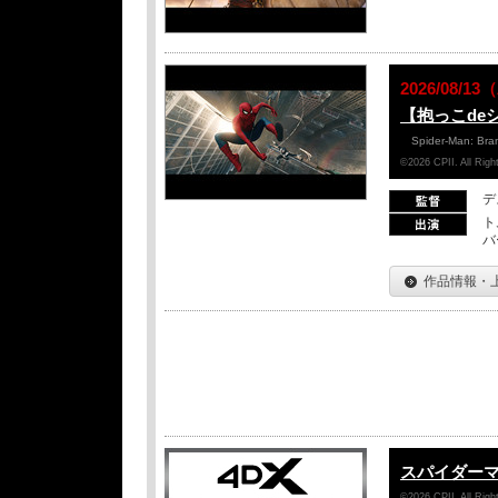
2026/08/
【抱っこde
Spider-Man: Br
©2026 CPII. All Ri
デ
ト
バ
作品情報・
スパイダー
©2026 CPII. All Ri