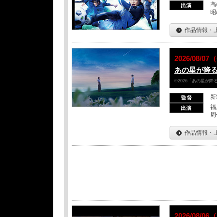
高
昭
作品情報・
2026/08/
あの星が降
©2026「あの星が
新
福
周
作品情報・
2026/08/