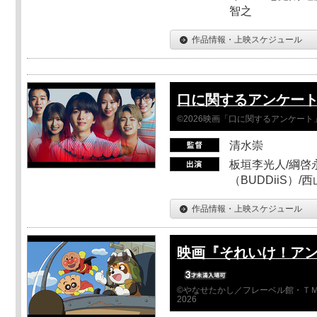
智之
作品情報・上映スケジュール
口に関するアンケー
©2026映画「口に関するアンケー
清水崇
板垣李光人/綱啓永
（BUDDiiS）/
作品情報・上映スケジュール
映画『それいけ！ア
©やなせたかし／フレーベル館・ＴＭ
2026