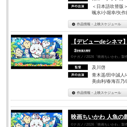
＜日本語吹替版＞
颯水/小堀幸/矢
作品情報・上映スケジュール
【デビューdeシネマ
©ナガノ / 2026「映画ちいかわ」
及川啓
青木遥/田中誠人/
美由利/春海百乃
作品情報・上映スケジュール
映画ちいかわ 人魚の
©ナガノ / 2026「映画ちいかわ」