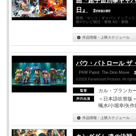
画『超宇宙刑事ギャバ
日』
映画「ゼッツ・ギャバン インフィニ
映©テレビ朝日・東映 AG・東映
作品情報・上映スケジュール
パウ・パトロール ザ
PAW Patrol: The Dino Movie
©2026 Paramount Pictures. All rights
カル・ブランカ
＜日本語吹替版＞
颯水/小堀幸/矢
作品情報・上映スケジュール