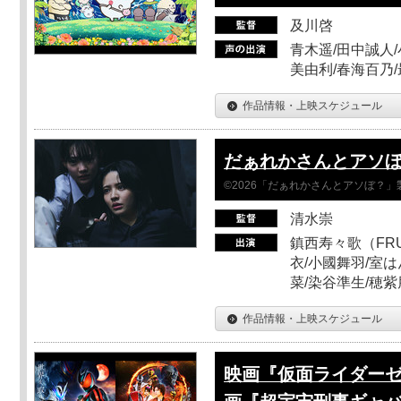
及川啓
青木遥/田中誠人/
美由利/春海百乃
作品情報・上映スケジュール
だぁれかさんとアソ
©2026「だぁれかさんとアソぼ？」
清水崇
鎮西寿々歌（FRUI
衣/小國舞羽/室
菜/染谷準生/穂紫
作品情報・上映スケジュール
映画『仮面ライダーゼ