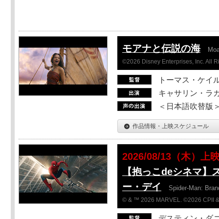
モアナと伝説の海
Mo
©2026 Disney Enterprises, Inc. All 
トーマス・ケイ
キャサリン・ラガ
＜日本語吹替版＞T
作品情報・上映スケジュール
2026/08/13（木）上
【抱っこdeシネマ】
ー・デイ
Spider-Man: Bra
© & ™ 2026 MARVEL. ©2026 CPII &
デスティン・ダ