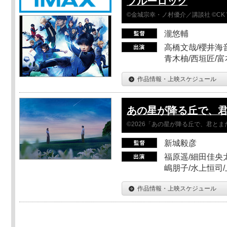
ブルーロック
©金城宗幸・ノ村優介／講談社 ©CK 
瀧悠輔
高橋文哉/櫻井海音
青木柚/西垣匠/富
作品情報・上映スケジュール
あの星が降る丘で、
©2026「あの星が降る丘で、君と
新城毅彦
福原遥/細田佳央太
嶋朋子/水上恒司
作品情報・上映スケジュール