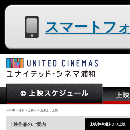
スマートフォン用サイトはコチラ
HOME
>
浦和
> 上映中/今週末より上映
上映作品のご案内
上映中/今週末より上映