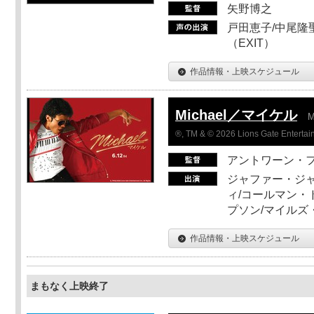
矢野博之
戸田恵子/中尾隆聖
（EXIT）
作品情報・上映スケジュール
Michael／マイケル
M
®, TM & © 2026 Lions Gate Entertain
アントワーン・
ジャファー・ジ
ィ/コールマン・
プソン/マイルズ
作品情報・上映スケジュール
まもなく上映終了