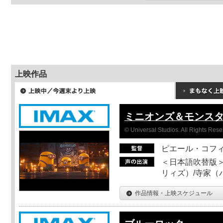
上映作品
ミニオンズ＆モンス
© Universal Studios. All Rights Rese
ピエール・コフ
＜日本語吹替版＞
リィズ）/寺家（バ
作品情報・上映スケジュール