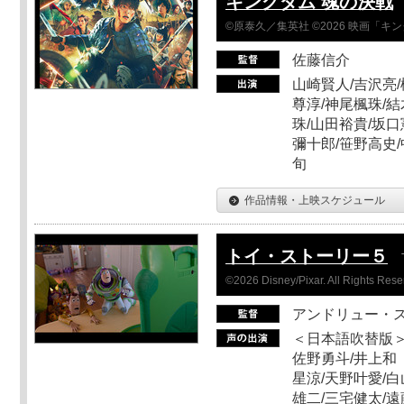
キングダム 魂の決戦
©原泰久／集英社 ©2026 映画「
佐藤信介
山崎賢人/吉沢亮/
尊淳/神尾楓珠/結
珠/山田裕貴/坂口
彌十郎/笹野高史/
旬
作品情報・上映スケジュール
トイ・ストーリー５
©2026 Disney/Pixar. All Rights Rese
アンドリュー・
＜日本語吹替版＞
佐野勇斗/井上和
星涼/天野叶愛/白
雄二/三宅健太/遠