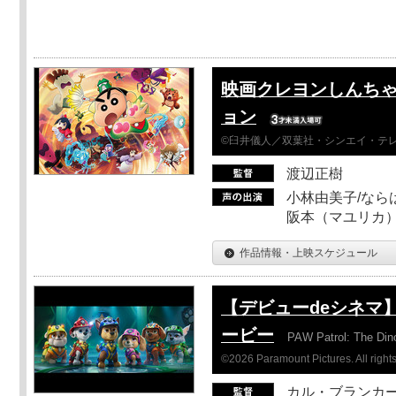
映画クレヨンしんちゃ
ョン
©臼井儀人／双葉社・シンエイ・テレビ
渡辺正樹
小林由美子/なら
阪本（マユリカ）
作品情報・上映スケジュール
【デビューdeシネマ
ービー
PAW Patrol: The Din
©2026 Paramount Pictures. All rights
カル・ブランカ