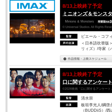
8/13上映終了予定
ミニオンズ＆モンスタ
Minions & Monsters
© Universal Studios. All Rights Rese
ピエール・コフ
＜日本語吹替版＞
リィズ）/寺家（バ
作品情報・上映スケジュール
8/13上映終了予定
口に関するアンケー
©2026映画「口に関するアンケー
清水崇
板垣李光人/綱啓永
（BUDDiiS）/