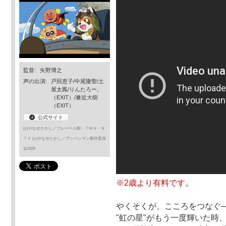
監督:
矢野博之
声の出演:
戸田恵子/中尾隆聖/土
屋太鳳/りんたろー。
（EXIT）/兼近大樹
（EXIT）
公式サイト
(c)やなせたかし／フレーベル館・ＴＭＳ・Ｎ
ＴＶ (c)やなせたかし／アンパンマン製作委員
会2026
※2歳より有料です。
やくそくが、こころをつなぐ
"虹の星"がもう一度輝いた時