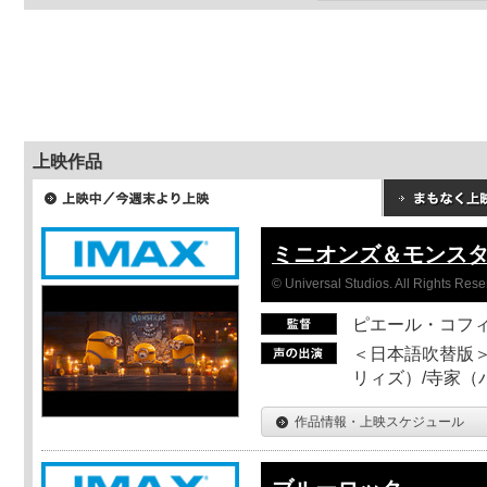
上映作品
ミニオンズ＆モンス
© Universal Studios. All Rights Rese
ピエール・コフ
＜日本語吹替版＞
リィズ）/寺家（バ
作品情報・上映スケジュール