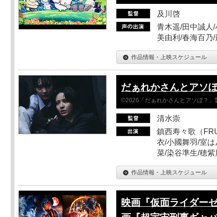
及川啓
青木遥/田中誠人/
美由利/春海百乃
作品情報・上映スケジュール
だぁれかさんとアソ
©2026「だぁれかさんとアソぼ？」
清水崇
鎮西寿々歌（FRUI
衣/小國舞羽/室
菜/染谷準生/穂紫
作品情報・上映スケジュール
映画『仮面ライダーゼ