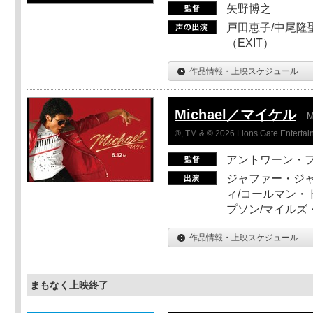
矢野博之
戸田恵子/中尾隆聖
（EXIT）
作品情報・上映スケジュール
Michael／マイケル
M
®, TM & © 2026 Lions Gate Entertain
アントワーン・
ジャファー・ジ
ィ/コールマン・
プソン/マイルズ
作品情報・上映スケジュール
まもなく上映終了