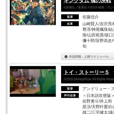
キングダム 魂の決戦
©原泰久／集英社 ©2026 映画「
佐藤信介
山崎賢人/吉沢亮/
尊淳/神尾楓珠/結
珠/山田裕貴/坂口
彌十郎/笹野高史/
旬
作品情報・上映スケジュール
トイ・ストーリー５
©2026 Disney/Pixar. All Rights Rese
アンドリュー・
＜日本語吹替版＞
佐野勇斗/井上和
星涼/天野叶愛/白
雄二/三宅健太/遠