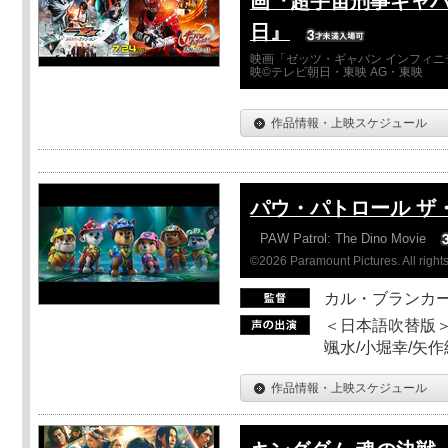
画『超宇宙刑事ギャバ
日』
映画「ゼッツ・ギャバン インフィニ
映©テレビ朝日・東映 AG・東映
作品情報・上映スケジュール
パウ・パトロール ザ
PAW Patrol: The Dino Movie
©2026 Paramount Pictures. All rights
カル・ブランカ
＜日本語吹替版＞
颯水/小堀幸/矢
作品情報・上映スケジュール