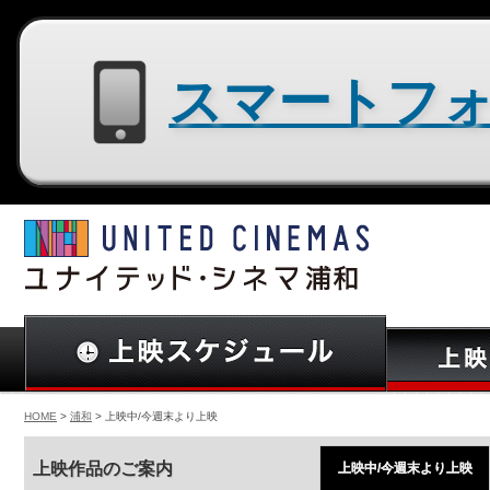
スマートフォン用サイトはコチラ
HOME
>
浦和
> 上映中/今週末より上映
上映作品のご案内
上映中/今週末より上映