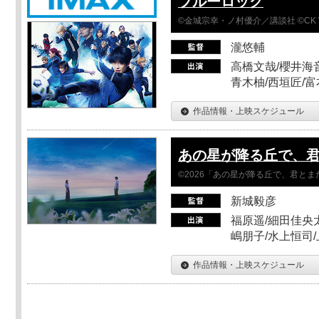
ブルーロック
©金城宗幸・ノ村優介／講談社 ©CK 
瀧悠輔
高橋文哉/櫻井海音
青木柚/西垣匠/富
作品情報・上映スケジュール
あの星が降る丘で、
©2026「あの星が降る丘で、君と
新城毅彦
福原遥/細田佳央太
嶋朋子/水上恒司
作品情報・上映スケジュール