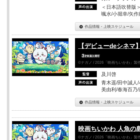
＜日本語吹替版＞
颯水/小堀幸/矢
作品情報・上映スケジュール
【デビューdeシネマ
©ナガノ / 2026「映画ちいかわ」
及川啓
青木遥/田中誠人/
美由利/春海百乃
作品情報・上映スケジュール
映画ちいかわ 人魚の
©ナガノ / 2026「映画ちいかわ」