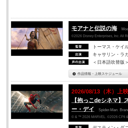
モアナと伝説の海
Mo
©2026 Disney Enterprises, Inc. All 
トーマス・ケイ
キャサリン・ラガ
＜日本語吹替版＞T
作品情報・上映スケジュール
2026/08/13（木）上
【抱っこdeシネマ】
ー・デイ
Spider-Man: Bra
© & ™ 2026 MARVEL. ©2026 CPII &
デスティン・ダ