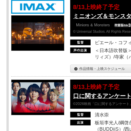
8/13上映終了予定
ミニオンズ＆モンスタ
Minions & Monsters
© Universal Studios. All Rights Rese
ピエール・コフ
＜日本語吹替版＞
リィズ）/寺家（バ
作品情報・上映スケジュール
8/13上映終了予定
口に関するアンケー
©2026映画「口に関するアンケー
清水崇
板垣李光人/綱啓永
（BUDDiiS）/