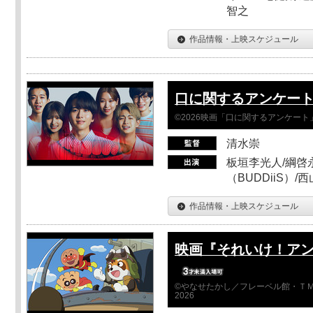
智之
作品情報・上映スケジュール
口に関するアンケー
©2026映画「口に関するアンケー
清水崇
板垣李光人/綱啓永
（BUDDiiS）/
作品情報・上映スケジュール
映画『それいけ！ア
©やなせたかし／フレーベル館・ＴＭ
2026