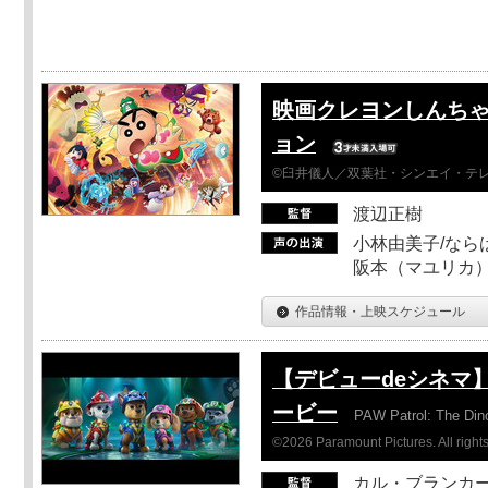
映画クレヨンしんちゃ
ョン
©臼井儀人／双葉社・シンエイ・テレビ
渡辺正樹
小林由美子/なら
阪本（マユリカ）
作品情報・上映スケジュール
【デビューdeシネマ
ービー
PAW Patrol: The Din
©2026 Paramount Pictures. All rights
カル・ブランカ