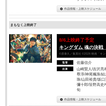
作品情報・上映スケジュール
まもなく上映終了
8/6上映終了予定
キングダム 魂の決戦 
©原泰久／集英社 ©2026 映画「
佐藤信介
山崎賢人/吉沢亮/
尊淳/神尾楓珠/結
珠/山田裕貴/坂口
彌十郎/笹野高史/
旬
作品情報・上映スケジュール