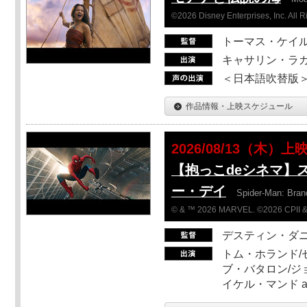
©2026 Disney Enterprises, Inc. All 
トーマス・ケイ
キャサリン・ラガ
＜日本語吹替版＞T
作品情報・上映スケジュール
2026/08/13（木）上
【抱っこdeシネマ】
ー・デイ
Spider-Man: Bra
© & ™ 2026 MARVEL. ©2026 CPII &
デスティン・ダ
トム・ホランド/
ブ・バタロン/ジ
イケル・マンド a