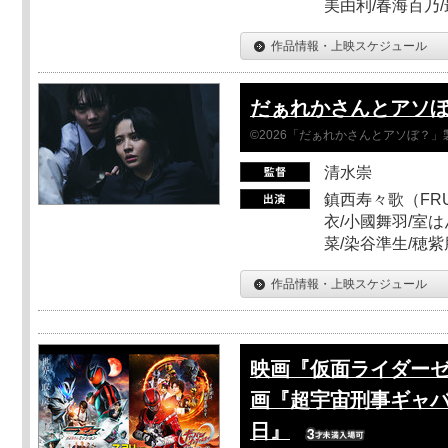
美由利/春海百乃
作品情報・上映スケジュール
だぁれかさんとアソ
©2026「だぁれかさんとアソぼ？」
清水崇
鎮西寿々歌（FRUI
衣/小國舞羽/室
菜/染谷準生/穂紫
作品情報・上映スケジュール
映画『仮面ライダーゼ
画『超宇宙刑事ギャバ
日』