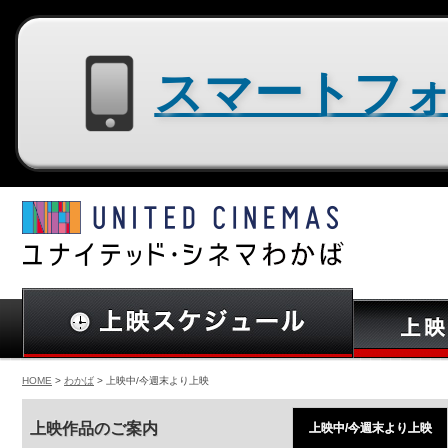
スマートフォン用サイトはコチラ
HOME
>
わかば
> 上映中/今週末より上映
上映作品のご案内
上映中/今週末より上映