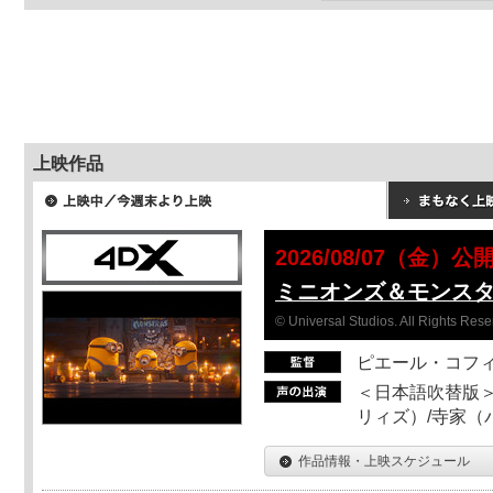
上映作品
2026/08/07（金）公
ミニオンズ＆モンス
© Universal Studios. All Rights Rese
ピエール・コフ
＜日本語吹替版＞
リィズ）/寺家（バ
作品情報・上映スケジュール