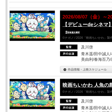
2026/08/07（金）～2
【デビューdeシネマ
©ナガノ / 2026「映画ちいかわ」
及川啓
青木遥/田中誠人/
美由利/春海百乃
作品情報・上映スケジュール
映画ちいかわ 人魚の
©ナガノ / 2026「映画ちいかわ」
及川啓
青木遥/田中誠人/