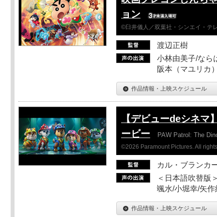
ョン
©臼井儀人／双葉社・シンエイ・テレビ
渡辺正樹
小林由美子/なら
阪本（マユリカ）
作品情報・上映スケジュール
【デビューdeシネマ
ービー
PAW Patrol: The Din
©2026 Paramount Pictures. All rights
カル・ブランカ
＜日本語吹替版＞
颯水/小堀幸/矢
作品情報・上映スケジュール