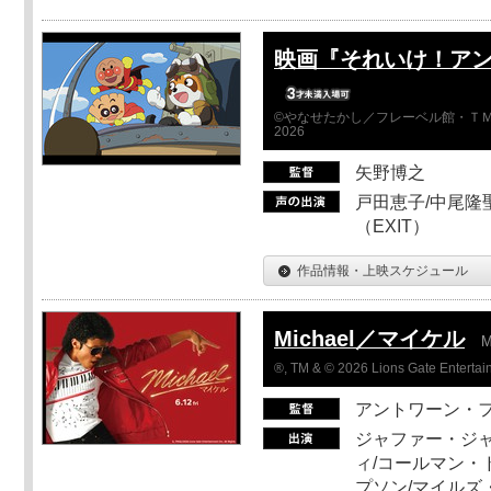
映画『それいけ！ア
©やなせたかし／フレーベル館・ＴＭ
2026
矢野博之
戸田恵子/中尾隆聖
（EXIT）
作品情報・上映スケジュール
Michael／マイケル
M
®, TM & © 2026 Lions Gate Entertain
アントワーン・
ジャファー・ジ
ィ/コールマン・
プソン/マイルズ