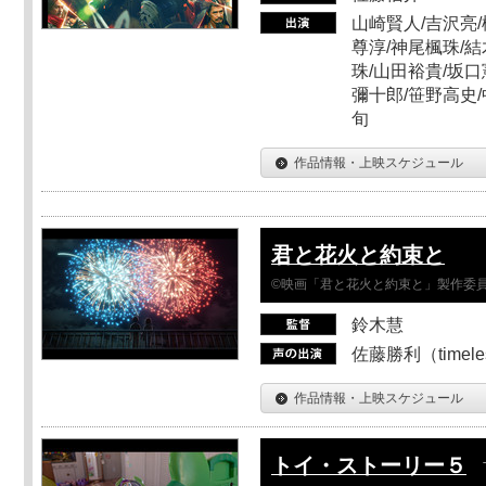
山崎賢人/吉沢亮/
尊淳/神尾楓珠/結
珠/山田裕貴/坂口
彌十郎/笹野高史/
旬
作品情報・上映スケジュール
君と花火と約束と
©映画「君と花火と約束と」製作委
鈴木慧
佐藤勝利（timel
作品情報・上映スケジュール
トイ・ストーリー５