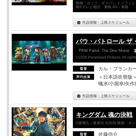
映画「ゼッツ・ギャバン インフィニ
映©テレビ朝日・東映 AG・東映
作品情報・上映スケジュール
パウ・パトロール ザ
PAW Patrol: The Dino Movie
©2026 Paramount Pictures. All rights
カル・ブランカ
＜日本語吹替版＞
颯水/小堀幸/矢
作品情報・上映スケジュール
キングダム 魂の決戦
©原泰久／集英社 ©2026 映画「
佐藤信介