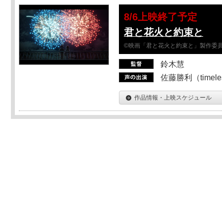
8/6上映終了予定
君と花火と約束と
©映画「君と花火と約束と」製作委
鈴木慧
佐藤勝利（timel
作品情報・上映スケジュール