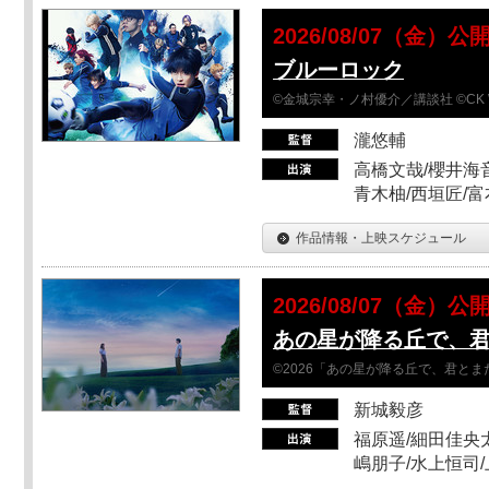
2026/08/07（金）公
ブルーロック
©金城宗幸・ノ村優介／講談社 ©CK 
瀧悠輔
高橋文哉/櫻井海音
青木柚/西垣匠/富
作品情報・上映スケジュール
2026/08/07（金）公
あの星が降る丘で、
©2026「あの星が降る丘で、君と
新城毅彦
福原遥/細田佳央太
嶋朋子/水上恒司