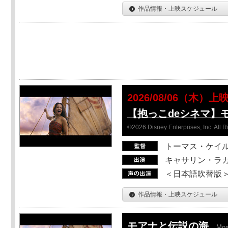
作品情報・上映スケジュール
2026/08/06（木）上
【抱っこdeシネマ】
©2026 Disney Enterprises, Inc. All 
トーマス・ケイ
キャサリン・ラガ
＜日本語吹替版＞T
作品情報・上映スケジュール
モアナと伝説の海
Mo