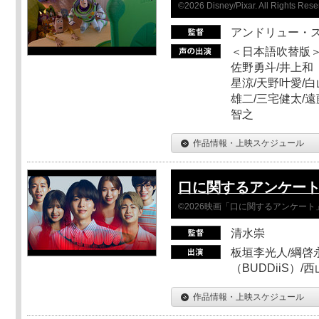
©2026 Disney/Pixar. All Rights Rese
アンドリュー・
＜日本語吹替版＞
佐野勇斗/井上和
星涼/天野叶愛/白
雄二/三宅健太/遠
智之
作品情報・上映スケジュール
口に関するアンケー
©2026映画「口に関するアンケー
清水崇
板垣李光人/綱啓永
（BUDDiiS）/
作品情報・上映スケジュール