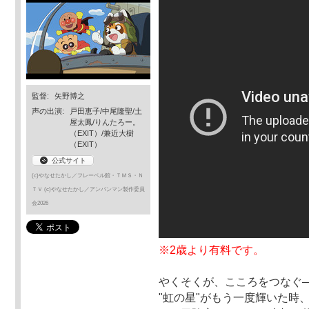
監督:
矢野博之
声の出演:
戸田恵子/中尾隆聖/土
屋太鳳/りんたろー。
（EXIT）/兼近大樹
（EXIT）
公式サイト
(c)やなせたかし／フレーベル館・ＴＭＳ・Ｎ
ＴＶ (c)やなせたかし／アンパンマン製作委員
会2026
※2歳より有料です。
やくそくが、こころをつなぐ
"虹の星"がもう一度輝いた時