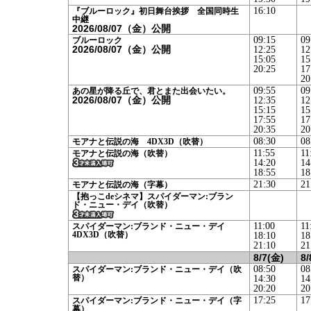
16:10
『ブルーロック』初日舞台挨拶 全国同時生
中継
2026/08/07（金）公開
09:15
09
ブルーロック
2026/08/07（金）公開
12:25
12
15:05
15
20:25
17
20
09:55
09
あの星が降る丘で、君とまた出会いたい。
2026/08/07（金）公開
12:35
12
15:15
15
17:55
17
20:35
20
08:30
08
モアナと伝説の海 4DX3D（吹替）
11:55
11
モアナと伝説の海（吹替）
14:20
14
18:55
18
21:30
21
モアナと伝説の海（字幕）
【抱っこdeシネマ】スパイダーマン:ブラン
ド・ニュー・デイ（吹替）
11:00
11
スパイダーマン:ブランド・ニュー・デイ
4DX3D（吹替）
18:10
18
21:10
21
8/7(金)
8/
08:50
08
スパイダーマン:ブランド・ニュー・デイ（吹
替）
14:30
14
20:20
20
17:25
17
スパイダーマン:ブランド・ニュー・デイ（字
幕）