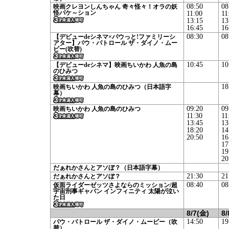
08:50
08
映画クレヨンしんちゃん 奇々怪々！オラの妖
怪バケ～ション
11:00
11
13:15
13
16:45
16
08:30
08
【デビューdeシネマ×パウっと!ファミリーシ
アター】パウ・パトロール ザ・ダイノ・ムー
ビー(吹替)
10:45
10
【デビューdeシネマ】映画ちいかわ 人魚の島
のひみつ
18
映画ちいかわ 人魚の島のひみつ（日本語字
幕）
09:20
09
映画ちいかわ 人魚の島のひみつ
11:30
11
13:45
13
18:20
14
20:50
16
17
19
20
だぁれかさんとアソぼ？（日本語字幕）
21:30
21
だぁれかさんとアソぼ？
08:40
08
仮面ライダーゼッツさよならのミッション/超
宇宙刑事ギャバン インフィニティ 太陽が泣い
た日
8/7(金)
8/
14:50
19
パウ・パトロール ザ・ダイノ・ムービー（吹
替）