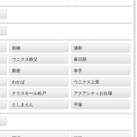
前橋
浦和
ウニクス秩父
春日部
新座
幸手
わかば
ウニクス上里
テラスモール松戸
アクアシティお台場
としまえん
平塚