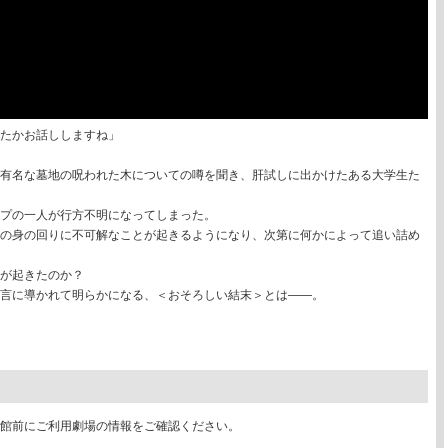
たかお話ししますね」
有名な墓地の呪われた木についての噂を聞き、肝試しに出かけたある大学生た
プの一人が行方不明になってしまった。
の身の回りに不可解なことが起きるようになり、次第に何かによって追い詰め
が起きたのか？
言に導かれて明らかになる、＜おそろしい結末＞とは――。
館前にご利用劇場の情報をご確認ください。