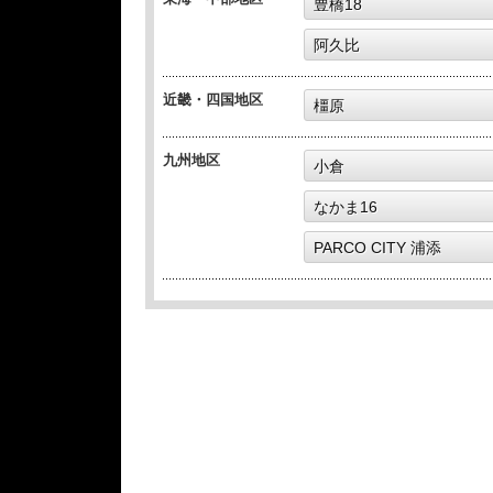
豊橋18
阿久比
近畿・四国地区
橿原
九州地区
小倉
なかま16
PARCO CITY 浦添