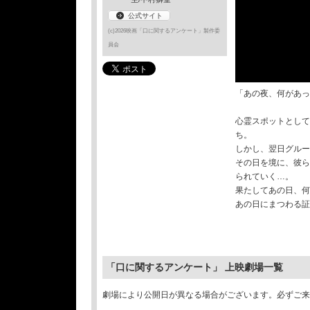
公式サイト
(c)2026映画「口に関するアンケート」製作委
員会
「あの夜、何があっ
心霊スポットとして
ち。
しかし、翌日グルー
その日を境に、彼ら
られていく…。
果たしてあの日、何
あの日にまつわる証
「口に関するアンケート」 上映劇場一覧
劇場により公開日が異なる場合がございます。必ずご来