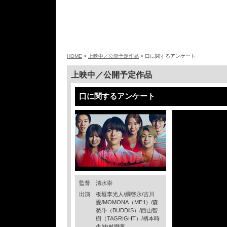
HOME
>
上映中／公開予定作品
> 口に関するアンケート
上映中／公開予定作品
口に関するアンケート
監督:
清水崇
出演:
板垣李光人/綱啓永/吉川
愛/MOMONA（ME:I）/森
愁斗（BUDDiiS）/西山智
樹（TAGRIGHT）/柄本時
生/中村獅童