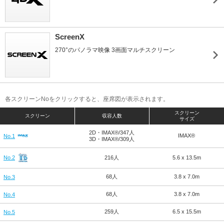
ScreenX
270°のパノラマ映像 3画面マルチスクリーン
各スクリーンNoをクリックすると、座席図が表示されます。
スクリーン
スクリーン
収容人数
サイズ
2D・IMAX®/347人
IMAX®
No.1
3D・IMAX®/309人
216人
5.6 x 13.5m
No.2
68人
3.8 x 7.0m
No.3
68人
3.8 x 7.0m
No.4
259人
6.5 x 15.5m
No.5