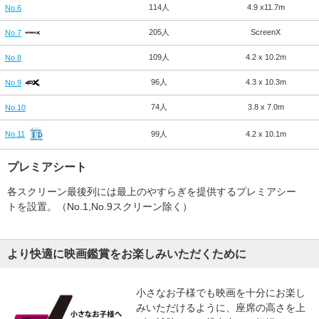
114人
4.9 x11.7m
No.6
205人
ScreenX
No.7
109人
4.2 x 10.2m
No.8
96人
4.3 x 10.3m
No.9
74人
3.8 x 7.0m
No.10
99人
4.2 x 10.1m
No.11
プレミアシート
各スクリーン最後列には最上のやすらぎを提供するプレミアシー
トを設置。（No.1,No.9スクリーン除く）
より快適に映画鑑賞をお楽しみいただくために
小さなお子様でも映画を十分にお楽し
みいただけるように、座席の高さを上