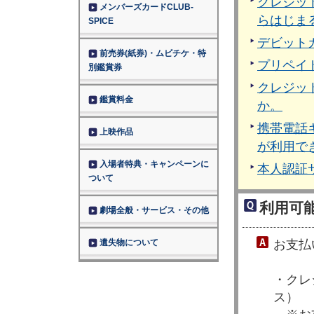
クレジッ
メンバーズカードCLUB-
らはじま
SPICE
デビット
前売券(紙券)・ムビチケ・特
プリペイ
別鑑賞券
クレジッ
鑑賞料金
か。
携帯電話
上映作品
が利用で
入場者特典・キャンペーンに
本人認証
ついて
利用可
劇場全般・サービス・その他
遺失物について
お支払
・クレ
ス）