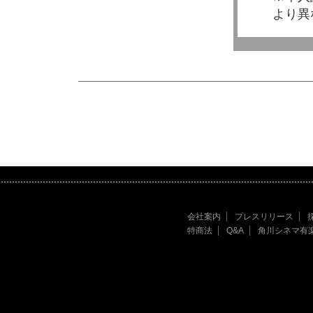
より異
会社案内
プレスリリース
特商法
Q&A
角川シネマ有