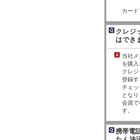
カード
クレジ
はでき
当社メ
を購入
クレジ
登録す
チェッ
となり
会員で
す。
携帯電話
たん決