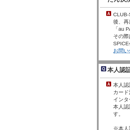
CLU
後、再
「au
その際
SPI
お問い
本人認
本人認
カード
インタ
本人認
す。
※本人