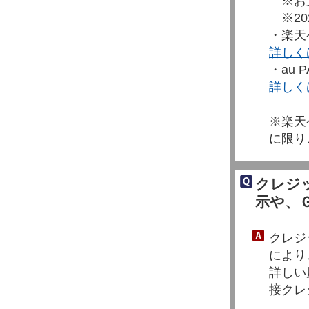
※お支
※20
・楽天
詳しく
・au 
詳しく
※楽天
に限り
クレジ
示や、
クレジ
により
詳しい
接クレ