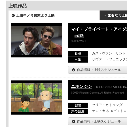
上映作品
マイ・プライベート・アイダ
©2026 WBEI
ガス・ヴァン・サント
リヴァー・フェニック
作品情報・上映スケジュール
ニホンジン
MY GRANDFATHER IS 
©2025 Pinguim Content. All Rights Reserved
セリア・カトゥンダ
ケン・カネコ/ピエト
作品情報・上映スケジュール