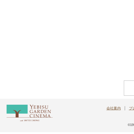
会社案内
プ
©199