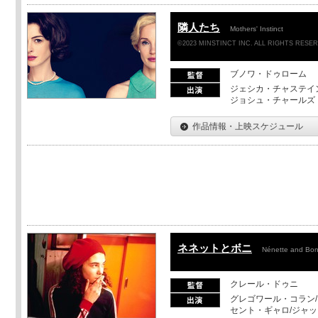
隣人たち
Mothers' Instinct
©2023 MINSTINCT INC. ALL RIGHTS RESE
ブノワ・ドゥローム
ジェシカ・チャステイ
ジョシュ・チャールズ
作品情報・上映スケジュール
ネネットとボニ
Nénette and Bon
クレール・ドゥニ
グレゴワール・コラン
セント・ギャロ/ジャ