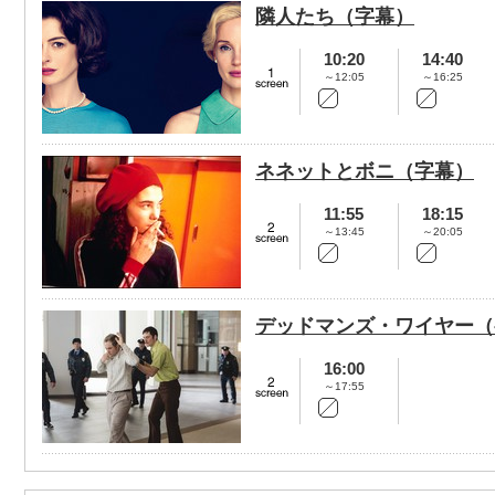
隣人たち（字幕）
10:20
14:40
～12:05
～16:25
ネネットとボニ（字幕）
11:55
18:15
～13:45
～20:05
デッドマンズ・ワイヤー（
16:00
～17:55