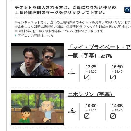
※インターネットでは、当日の上映時間までチケットをお買い求めいただけます
※条例により23時以降終映の回は、保護者同伴であっても18歳未満のお客様は
※3歳未満のお子様入場制限案内については制限がございます。
アイコンの詳細はこちら
「マイ・プライベート・ア
ー版（字幕）
12:25
16:50
～14:20
～18:45
ニホンジン（字幕）
10:00
14:05
～11:35
～15:40