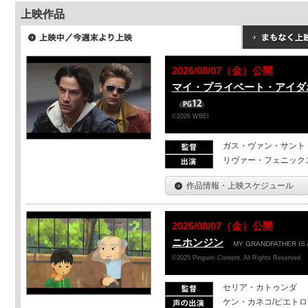
上映作品
2026/08/07（金）公開
マイ・プライベート・アイダ
©2026 WBEI
ガス・ヴァン・サント
リヴァー・フェニック
作品情報・上映スケジュール
2026/08/07（金）公開
ニホンジン
MY GRANDFATHER IS 
©2025 Pinguim Content. All Rights Reserved
セリア・カトゥンダ
ケン・カネコ/ピエト