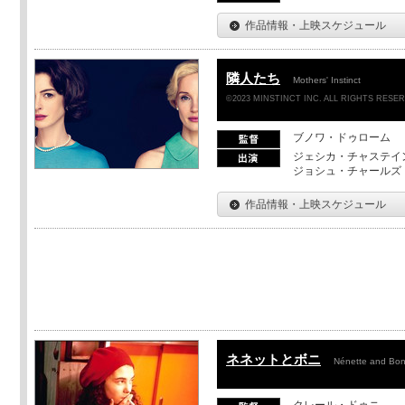
作品情報・上映スケジュール
隣人たち
Mothers' Instinct
©2023 MINSTINCT INC. ALL RIGHTS RESE
ブノワ・ドゥローム
ジェシカ・チャステイ
ジョシュ・チャールズ
作品情報・上映スケジュール
ネネットとボニ
Nénette and Bon
クレール・ドゥニ