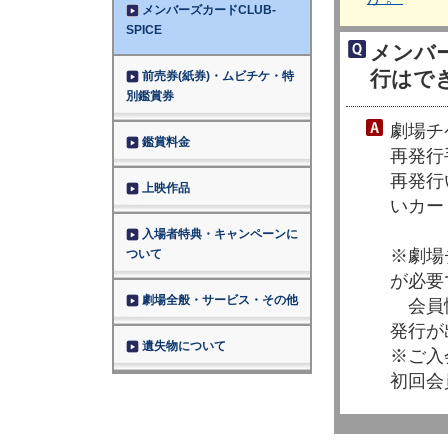
メンバーズカードCLUB-
SPICE
メンバー
行はで
前売券(紙券)・ムビチケ・特
別鑑賞券
劇場チ
鑑賞料金
再発行
再発行
上映作品
いカー
入場者特典・キャンペーンに
※劇場
ついて
が必要
劇場全般・サービス・その他
会員情
発行が
遺失物について
※ご入
初回会