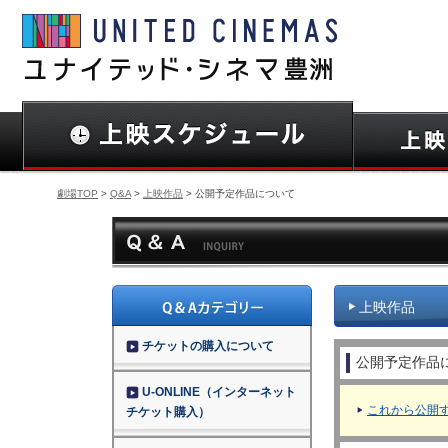
劇場TOP
>
Q&A
>
上映作品
> 公開予定作品について
上映作品
チケットの購入について
公開予定作品
U-ONLINE（インターネット
これから公開
チケット購入）