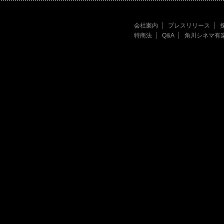
会社案内
プレスリリース
特商法
Q&A
角川シネマ有